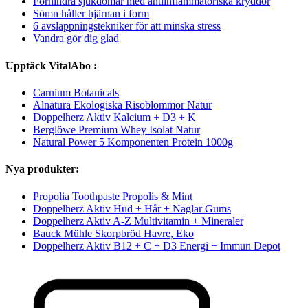
Förhindra sjukdomar med antiinflammatoriska kryddor
Sömn håller hjärnan i form
6 avslappningstekniker för att minska stress
Vandra gör dig glad
Upptäck VitalAbo :
Carnium Botanicals
Alnatura Ekologiska Risoblommor Natur
Doppelherz Aktiv Kalcium + D3 + K
Berglöwe Premium Whey Isolat Natur
Natural Power 5 Komponenten Protein 1000g
Nya produkter:
Propolia Toothpaste Propolis & Mint
Doppelherz Aktiv Hud + Hår + Naglar Gums
Doppelherz Aktiv A-Z Multivitamin + Mineraler
Bauck Mühle Skorpbröd Havre, Eko
Doppelherz Aktiv B12 + C + D3 Energi + Immun Depot