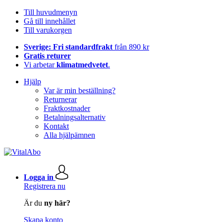
Till huvudmenyn
Gå till innehållet
Till varukorgen
Sverige: Fri standardfrakt
från 890 kr
Gratis returer
Vi arbetar
klimatmedvetet
.
Hjälp
Var är min beställning?
Returnerar
Fraktkostnader
Betalningsalternativ
Kontakt
Alla hjälpämnen
Logga in
Registrera nu
Är du
ny här?
Skapa konto