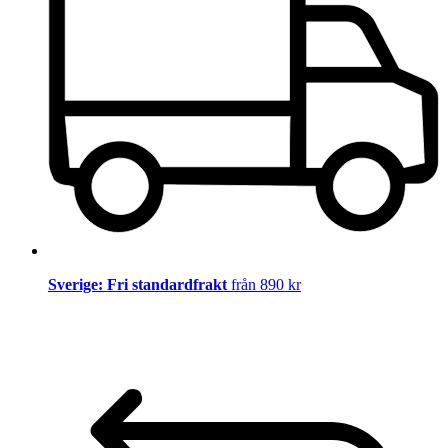
Sverige: Fri standardfrakt
från 890 kr