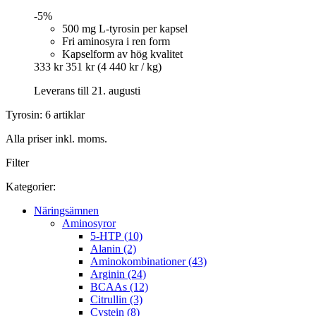
-5%
500 mg L-tyrosin per kapsel
Fri aminosyra i ren form
Kapselform av hög kvalitet
333 kr
351 kr
(4 440 kr / kg)
Leverans till 21. augusti
Tyrosin: 6 artiklar
Alla priser inkl. moms.
Filter
Kategorier:
Näringsämnen
Aminosyror
5-HTP (10)
Alanin (2)
Aminokombinationer (43)
Arginin (24)
BCAAs (12)
Citrullin (3)
Cystein (8)