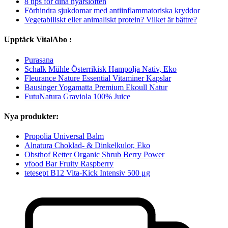
8 tips för dina nyårslöften
Förhindra sjukdomar med antiinflammatoriska kryddor
Vegetabiliskt eller animaliskt protein? Vilket är bättre?
Upptäck VitalAbo :
Purasana
Schalk Mühle Österrikisk Hampolja Nativ, Eko
Fleurance Nature Essential Vitaminer Kapslar
Bausinger Yogamatta Premium Ekoull Natur
FutuNatura Graviola 100% Juice
Nya produkter:
Propolia Universal Balm
Alnatura Choklad- & Dinkelkulor, Eko
Obsthof Retter Organic Shrub Berry Power
yfood Bar Fruity Raspberry
tetesept B12 Vita-Kick Intensiv 500 μg