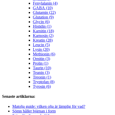
Fenylalanin (4)
GABA (10)
Glutamin (22)
Glutation (9)
Glycin (6)
Histidin (1)
Karnitin (18)
Karnosin (2)
Kreatin (28)
Leucin (5)
Lysin (20)
Methionin (6)
Ornitin (3)
Prolin (1)
Taurin (10)
Teanin (3)
Treonin (1)
Tryptofan (8)
Tyrosin (6)
Senaste artiklarna:
Matolja guide: vilken olja är lämplig för vad?
Sömn håller hjärnan i form