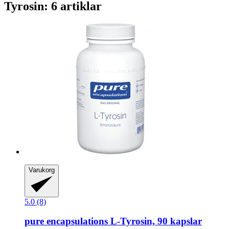
Tyrosin: 6 artiklar
Varukorg
5.0 (8)
pure encapsulations
L-​Tyrosin, 90 kapslar