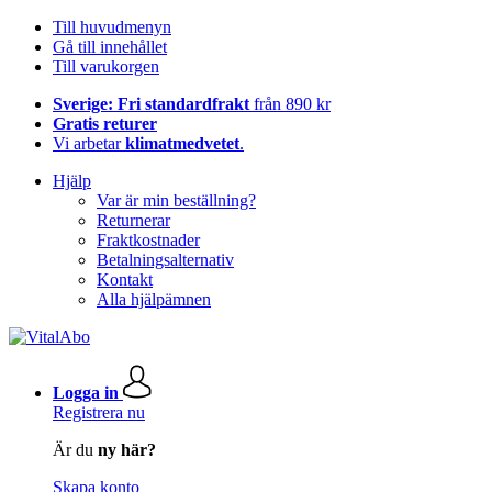
Till huvudmenyn
Gå till innehållet
Till varukorgen
Sverige: Fri standardfrakt
från 890 kr
Gratis returer
Vi arbetar
klimatmedvetet
.
Hjälp
Var är min beställning?
Returnerar
Fraktkostnader
Betalningsalternativ
Kontakt
Alla hjälpämnen
Logga in
Registrera nu
Är du
ny här?
Skapa konto