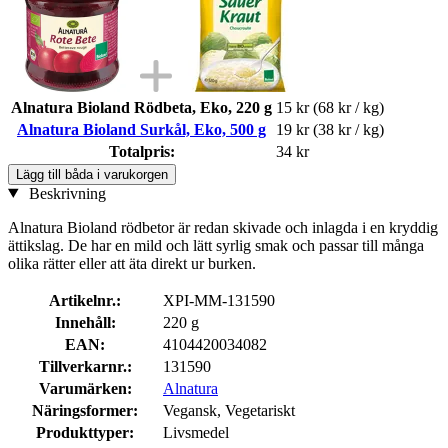
Alnatura Bioland Rödbeta, Eko, 220 g
15 kr
(68 kr / kg)
Alnatura Bioland Surkål, Eko, 500 g
19 kr
(38 kr / kg)
Totalpris:
34 kr
Lägg till båda i varukorgen
Beskrivning
Alnatura Bioland rödbetor är redan skivade och inlagda i en kryddig
ättikslag. De har en mild och lätt syrlig smak och passar till många
olika rätter eller att äta direkt ur burken.
Artikelnr.:
XPI-MM-131590
Innehåll:
220 g
EAN:
4104420034082
Tillverkarnr.:
131590
Varumärken:
Alnatura
Näringsformer:
Vegansk, Vegetariskt
Produkttyper:
Livsmedel