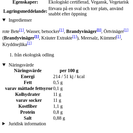
Egenskaper:
Ekologiskt certifierad, Vegansk, Vegetarisk
förvara på en sval och torr plats, använd
Lagringsmeddelande:
snabbt efter öppning
Ingredienser
[1]
[1]
[1]
[1]
rote Bete
, Wasser, betsocker
,
Brandyvinäger
, Örtvinäger
[1]
[1]
[1]
(
Brandyvinäger
, Kräuter Extrakte
), Meersalz, Kümmel
,
[1]
Kryddnejlika
från ekologisk odling
Näringsvärde
Näringsvärde
per 100 g
Energi
214 / 51 kj / kcal
Fett
0,5 g
varav mättade fettsyror
0,1 g
Kolhydrater
11 g
varav socker
11 g
Kostfiber
1,1 g
Protein
0,8 g
Salt
0,88 g
Juridisk information