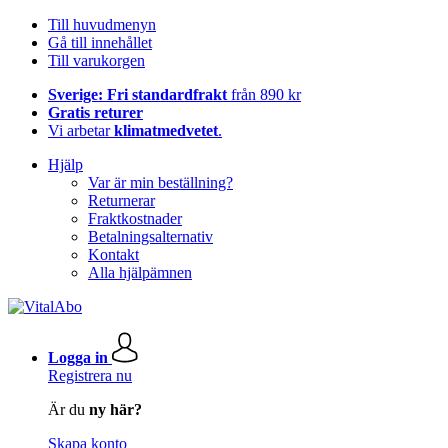
Till huvudmenyn
Gå till innehållet
Till varukorgen
Sverige: Fri standardfrakt
från 890 kr
Gratis returer
Vi arbetar
klimatmedvetet
.
Hjälp
Var är min beställning?
Returnerar
Fraktkostnader
Betalningsalternativ
Kontakt
Alla hjälpämnen
Logga in
Registrera nu
Är du
ny här?
Skapa konto