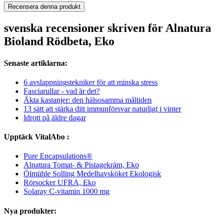
Recensera denna produkt
svenska recensioner skriven för Alnatura
Bioland Rödbeta, Eko
Senaste artiklarna:
6 avslappningstekniker för att minska stress
Fasciarullar - vad är det?
Äkta kastanjer: den hälsosamma måltiden
13 sätt att stärka ditt immunförsvar naturligt i vinter
Idrott på äldre dagar
Upptäck VitalAbo :
Pure Encapsulations®
Alnatura Tomat- & Pistagekräm, Eko
Ölmühle Solling Medelhavsköket Ekologisk
Rörsocker UFRA, Eko
Solaray C-vitamin 1000 mg
Nya produkter: