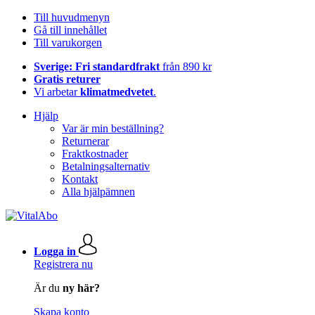
Till huvudmenyn
Gå till innehållet
Till varukorgen
Sverige: Fri standardfrakt
från 890 kr
Gratis returer
Vi arbetar
klimatmedvetet
.
Hjälp
Var är min beställning?
Returnerar
Fraktkostnader
Betalningsalternativ
Kontakt
Alla hjälpämnen
Logga in
Registrera nu
Är du
ny här?
Skapa konto