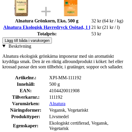
Alnatura Grönkorn, Eko, 500 g
32 kr
(64 kr / kg)
Alnatura Ekologisk Havredryck Osötad, 1 l
21 kr
(21 kr / l)
Totalpris:
53 kr
Lägg till båda i varukorgen
Beskrivning
Alnatura ekologisk grönkärna imponerar med sin aromatiskt
kryddiga smak. Den är en riktig allroundprodukt i köket: hel eller
krossad passar den som tillbehör, i gratänger, soppor och sallader.
Artikelnr.:
XPI-MM-111192
Innehåll:
500 g
EAN:
4104420011908
Tillverkarnr.:
111192
Varumärken:
Alnatura
Näringsformer:
Vegansk, Vegetariskt
Produkttyper:
Livsmedel
Ekologiskt certifierad, Vegansk,
Egenskaper:
Vegetarisk