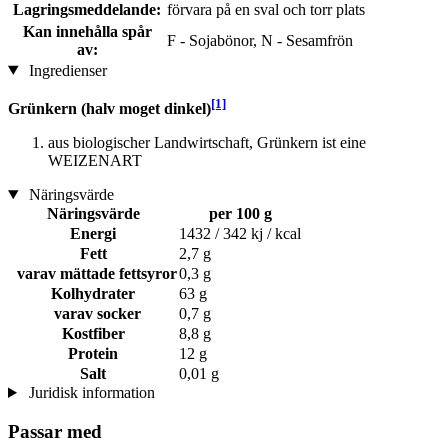
Lagringsmeddelande:
förvara på en sval och torr plats
Kan innehålla spår
F - Sojabönor, N - Sesamfrön
av:
Ingredienser
[1]
Grünkern (halv moget dinkel)
aus biologischer Landwirtschaft, Grünkern ist eine
WEIZENART
Näringsvärde
Näringsvärde
per 100 g
Energi
1432 / 342 kj / kcal
Fett
2,7 g
varav mättade fettsyror
0,3 g
Kolhydrater
63 g
varav socker
0,7 g
Kostfiber
8,8 g
Protein
12 g
Salt
0,01 g
Juridisk information
Passar med