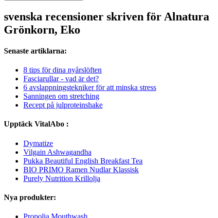
svenska recensioner skriven för Alnatura
Grönkorn, Eko
Senaste artiklarna:
8 tips för dina nyårslöften
Fasciarullar - vad är det?
6 avslappningstekniker för att minska stress
Sanningen om stretching
Recept på julproteinshake
Upptäck VitalAbo :
Dymatize
Vilgain Ashwagandha
Pukka Beautiful English Breakfast Tea
BIO PRIMO Ramen Nudlar Klassisk
Purely Nutrition Krillolja
Nya produkter:
Propolia Mouthwash