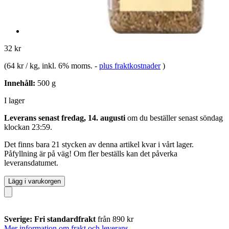
32 kr
(
64 kr / kg
, inkl. 6% moms.
-
plus fraktkostnader
)
Innehåll:
500 g
I lager
Leverans senast fredag, 14. augusti
om du beställer senast
söndag
klockan 23:59
.
Det finns bara 21 stycken av denna artikel kvar i vårt lager.
Påfyllning är på väg! Om fler beställs kan det påverka
leveransdatumet.
Lägg i varukorgen
Sverige: Fri standardfrakt
från 890 kr
Mer information om frakt och leverans