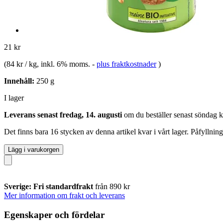
21 kr
(
84 kr / kg
, inkl. 6% moms.
-
plus fraktkostnader
)
Innehåll:
250 g
I lager
Leverans senast fredag, 14. augusti
om du beställer senast
söndag k
Det finns bara 16 stycken av denna artikel kvar i vårt lager. Påfyllnin
Lägg i varukorgen
Sverige: Fri standardfrakt
från 890 kr
Mer information om frakt och leverans
Egenskaper och fördelar