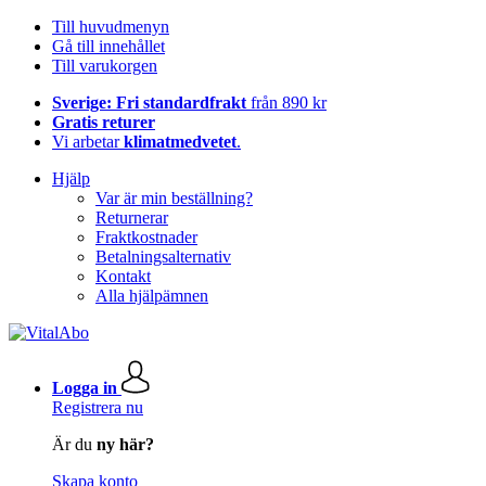
Till huvudmenyn
Gå till innehållet
Till varukorgen
Sverige: Fri standardfrakt
från 890 kr
Gratis returer
Vi arbetar
klimatmedvetet
.
Hjälp
Var är min beställning?
Returnerar
Fraktkostnader
Betalningsalternativ
Kontakt
Alla hjälpämnen
Logga in
Registrera nu
Är du
ny här?
Skapa konto