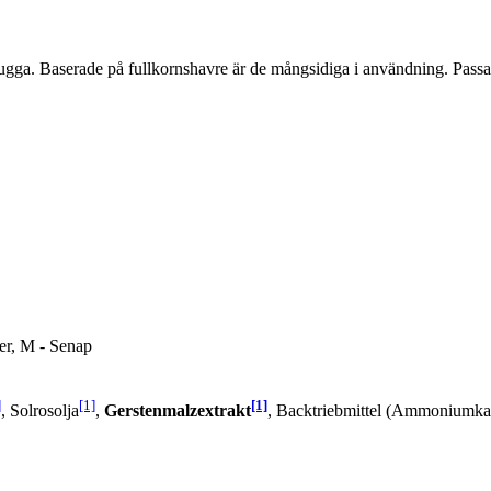
tugga. Baserade på fullkornshavre är de mångsidiga i användning. Passar
er, M - Senap
]
[1]
[1]
, Solrosolja
,
Gerstenmalzextrakt
, Backtriebmittel (Ammoniumkar