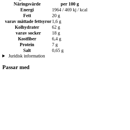
Näringsvärde
per 100 g
Energi
1964 / 469 kj / kcal
Fett
20 g
varav mättade fettsyror
1,6 g
Kolhydrater
62 g
varav socker
18 g
Kostfiber
6,4 g
Protein
7 g
Salt
0,65 g
Juridisk information
Passar med