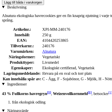
Lägg till båda i varukorgen
Beskrivning
Alnatura ekologiska havrecookies ger en fin knaprig njutning i varje 
språng.
Artikelnr.:
XPI-MM-240176
Innehåll:
250 g
EAN:
4104420253865
Tillverkarnr.:
240176
Varumärken:
Alnatura
Näringsformer:
Vegetariskt
Produkttyper:
Livsmedel
Egenskaper:
Ekologiskt certifierad, Vegetarisk
Lagringsmeddelande:
förvara på en sval och torr plats
Kan innehålla spår av:
C - Ägg, F - Sojabönor, G - Mjölk, H - Nött
Ingredienser
[1]
[1]
[1
43 % Fullkorns havregryn
,
Weizenvollkornmehl
, betsocker
från ekologisk odling
Näringsvärde