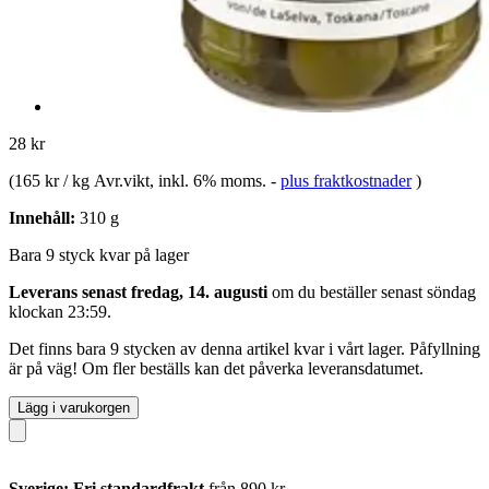
28 kr
(
165 kr / kg Avr.vikt
, inkl. 6% moms.
-
plus fraktkostnader
)
Innehåll:
310 g
Bara 9 styck kvar på lager
Leverans senast fredag, 14. augusti
om du beställer senast
söndag
klockan 23:59
.
Det finns bara 9 stycken av denna artikel kvar i vårt lager. Påfyllning
är på väg! Om fler beställs kan det påverka leveransdatumet.
Lägg i varukorgen
Sverige: Fri standardfrakt
från 890 kr