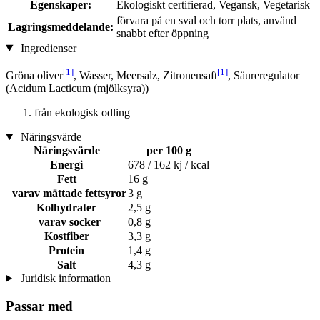
Egenskaper:
Ekologiskt certifierad, Vegansk, Vegetarisk
förvara på en sval och torr plats, använd
Lagringsmeddelande:
snabbt efter öppning
Ingredienser
[1]
[1]
Gröna oliver
, Wasser, Meersalz, Zitronensaft
, Säureregulator
(Acidum Lacticum (mjölksyra))
från ekologisk odling
Näringsvärde
Näringsvärde
per 100 g
Energi
678 / 162 kj / kcal
Fett
16 g
varav mättade fettsyror
3 g
Kolhydrater
2,5 g
varav socker
0,8 g
Kostfiber
3,3 g
Protein
1,4 g
Salt
4,3 g
Juridisk information
Passar med