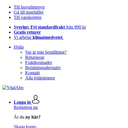
Till huvudmenyn
Gå till innehållet
Till varukorgen
Sverige: Fri standardfrakt
från 890 kr
Gratis returer
Vi arbetar
klimatmedvetet
.
Hjälp
Var är min beställning?
Returnerar
Fraktkostnader
Betalningsalternativ
Kontakt
Alla hjälpämnen
Logga in
Registrera nu
Är du
ny här?
Skapa konto