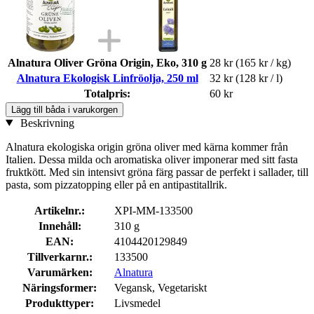
Alnatura Oliver Gröna Origin, Eko, 310 g
28 kr
(165 kr / kg)
Alnatura Ekologisk Linfröolja, 250 ml
32 kr
(128 kr / l)
Totalpris:
60 kr
Lägg till båda i varukorgen
Beskrivning
Alnatura ekologiska origin gröna oliver med kärna kommer från
Italien. Dessa milda och aromatiska oliver imponerar med sitt fasta
fruktkött. Med sin intensivt gröna färg passar de perfekt i sallader, till
pasta, som pizzatopping eller på en antipastitallrik.
Artikelnr.:
XPI-MM-133500
Innehåll:
310 g
EAN:
4104420129849
Tillverkarnr.:
133500
Varumärken:
Alnatura
Näringsformer:
Vegansk, Vegetariskt
Produkttyper:
Livsmedel