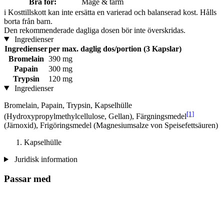
Bra för:
Mage & tarm
i
Kosttillskott kan inte ersätta en varierad och balanserad kost. Hålls
borta från barn.
Den rekommenderade dagliga dosen bör inte överskridas.
Ingredienser
Ingredienser
per max. daglig dos/portion (3 Kapslar)
Bromelain
390 mg
Papain
300 mg
Trypsin
120 mg
Ingredienser
Bromelain, Papain, Trypsin, Kapselhülle
[1]
(Hydroxypropylmethylcellulose, Gellan), Färgningsmedel
(Järnoxid), Frigöringsmedel (Magnesiumsalze von Speisefettsäuren)
Kapselhülle
Juridisk information
Passar med