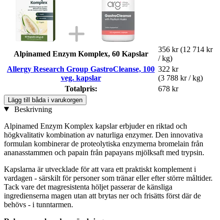
356 kr
(12 714 kr
Alpinamed Enzym Komplex, 60 Kapslar
/ kg)
Allergy Research Group GastroCleanse, 100
322 kr
veg. kapslar
(3 788 kr / kg)
Totalpris:
678 kr
Lägg till båda i varukorgen
Beskrivning
Alpinamed Enzym Komplex kapslar erbjuder en riktad och
högkvalitativ kombination av naturliga enzymer. Den innovativa
formulan kombinerar de proteolytiska enzymerna bromelain från
ananasstammen och papain från papayans mjölksaft med trypsin.
Kapslarna är utvecklade för att vara ett praktiskt komplement i
vardagen - särskilt för personer som tränar eller efter större måltider.
Tack vare det magresistenta höljet passerar de känsliga
ingredienserna magen utan att brytas ner och frisätts först där de
behövs - i tunntarmen.