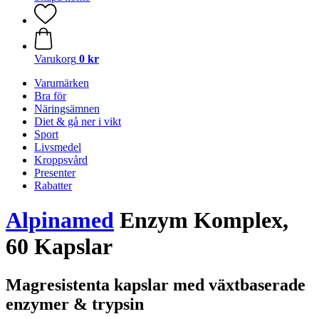
Varukorg
0 kr
Varumärken
Bra för
Näringsämnen
Diet & gå ner i vikt
Sport
Livsmedel
Kroppsvård
Presenter
Rabatter
Alpinamed
Enzym Komplex,
60 Kapslar
Magresistenta kapslar med växtbaserade
enzymer & trypsin