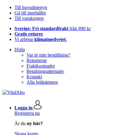
Till huvudmenyn
Gå till innehållet
Till varukorgen
Sverige: Fri standardfrakt
från 890 kr
Gratis returer
Vi arbetar
klimatmedvetet
.
Hjälp
Var är min beställning?
Returnerar
Fraktkostnader
Betalningsalternativ
Kontakt
Alla hjälpämnen
Logga in
Registrera nu
Är du
ny här?
Skapa konto