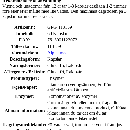
Rekommenderad användning:
Vuxna och ungdomar från 12 år tar 1-3 kapslar dagligen 1-2 timmar
före eller efter måltid med lite vatten. Den maximala dagsdosen på 3
kapslar bör inte överskridas.
Artikelnr.:
GPG-113159
Innehåll:
60 Kapslar
EAN:
7613001122072
Tillverkarnr.:
113159
Varumärken:
Alpinamed
Doseringsform:
Kapslar
Näringsformer:
Glutenfri, Laktosfri
Allergener - Fri från:
Glutenfri, Laktosfri
Produkttyper:
Enzymer
Utan konserveringsämnen, Fri från
Egenskaper:
artificiella smakämnen
Enzymer:
Kombinationer av enzymer
Om du är gravid eller ammar, fråga din
läkare innan du tar denna produkt, rådfråga
Allmän information:
läkare innan du tar det om du tar
blodförtunnande läkemedel
Lagringsmeddelande:
Förvaras svalt, torrt och skyddat från ljus