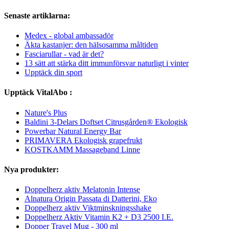
Senaste artiklarna:
Medex - global ambassadör
Äkta kastanjer: den hälsosamma måltiden
Fasciarullar - vad är det?
13 sätt att stärka ditt immunförsvar naturligt i vinter
Upptäck din sport
Upptäck VitalAbo :
Nature's Plus
Baldini 3-Delars Doftset Citrusgården® Ekologisk
Powerbar Natural Energy Bar
PRIMAVERA Ekologisk grapefrukt
KOSTKAMM Massageband Linne
Nya produkter:
Doppelherz aktiv Melatonin Intense
Alnatura Origin Passata di Datterini, Eko
Doppelherz aktiv Viktminskningsshake
Doppelherz Aktiv Vitamin K2 + D3 2500 I.E.
Dopper Travel Mug - 300 ml