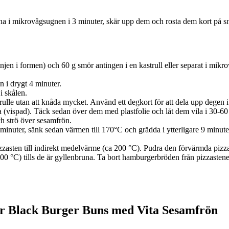
larna i mikrovågsugnen i 3 minuter, skär upp dem och rosta dem kort på sn
jen i formen) och 60 g smör antingen i en kastrull eller separat i mikro
i drygt 4 minuter.
i skålen.
ulle utan att knåda mycket. Använd ett degkort för att dela upp degen i 9
(vispad). Täck sedan över dem med plastfolie och låt dem vila i 30-60 
h strö över sesamfrön.
uter, sänk sedan värmen till 170°C och grädda i ytterligare 9 minuter 
pizzasten till indirekt medelvärme (ca 200 °C). Pudra den förvärmda pizz
200 °C) tills de är gyllenbruna. Ta bort hamburgerbröden från pizzastene
air Black Burger Buns med Vita Sesamfrön