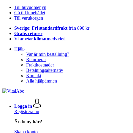
Till huvudmenyn
Gå till innehållet
Till varukorgen
Sverige: Fri standardfrakt
från 890 kr
Gratis returer
Vi arbetar
klimatmedvetet
.
Hjälp
Var är min beställning?
Returnerar
Fraktkostnader
Betalningsalternativ
Kontakt
Alla hjälpämnen
Logga in
Registrera nu
Är du
ny här?
Skapa konto