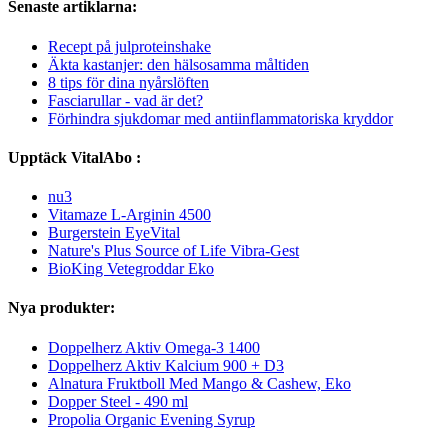
Senaste artiklarna:
Recept på julproteinshake
Äkta kastanjer: den hälsosamma måltiden
8 tips för dina nyårslöften
Fasciarullar - vad är det?
Förhindra sjukdomar med antiinflammatoriska kryddor
Upptäck VitalAbo :
nu3
Vitamaze L-Arginin 4500
Burgerstein EyeVital
Nature's Plus Source of Life Vibra-Gest
BioKing Vetegroddar Eko
Nya produkter:
Doppelherz Aktiv Omega-3 1400
Doppelherz Aktiv Kalcium 900 + D3
Alnatura Fruktboll Med Mango & Cashew, Eko
Dopper Steel - 490 ml
Propolia Organic Evening Syrup