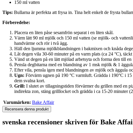
150 ml vatten
Tips:
Bullarna är perfekta att frysa in. Tina helt enkelt de frysta bul
Förberedelse:
Placera en liten påse sesamfrön separat i en liten skål.
Värm lätt 90 ml mjölk och 150 ml vatten (se mjölk- och vattenlin
handvärme och rör i två ägg.
Häll den ljumma mjölkblandningen i bakmixen och knåda degen 
Låt degen vila 30-60 minuter på en varm plats (ca 24 °C), täckt 
Vänd ut degen på en lätt mjölad arbetsyta och forma den till en r
Pensla degbitarna med en blandning av 1 msk mjölk & 1 äggula 
Efter vila, pensla igen med blandningen av mjölk och äggula oc
Ugn:
Förvärm ugnen på 190 °C varmluft. Grädda i 190°C i 15 min
dem svalna kort.
Grill:
I slutet av tillagningstiden förvärmer du grillen med en 
indirekta zon, stäng grilllocket och grädda i ca 15-20 minuter (
Varumärken:
Bake Affair
Recensera denna produkt
svenska recensioner skriven för Bake Aff