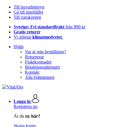
Till huvudmenyn
Gå till innehållet
Till varukorgen
Sverige: Fri standardfrakt
från 890 kr
Gratis returer
Vi arbetar
klimatmedvetet
.
Hjälp
Var är min beställning?
Returnerar
Fraktkostnader
Betalningsalternativ
Kontakt
Alla hjälpämnen
Logga in
Registrera nu
Är du
ny här?
Skapa konto