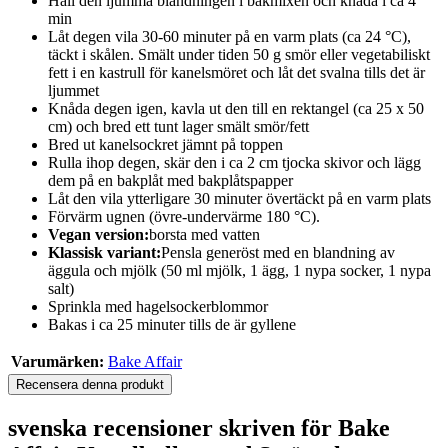
Häll den ljumma blandningen i bakmixen och knåda i ca 4
min
Låt degen vila 30-60 minuter på en varm plats (ca 24 °C),
täckt i skålen. Smält under tiden 50 g smör eller vegetabiliskt
fett i en kastrull för kanelsmöret och låt det svalna tills det är
ljummet
Knåda degen igen, kavla ut den till en rektangel (ca 25 x 50
cm) och bred ett tunt lager smält smör/fett
Bred ut kanelsockret jämnt på toppen
Rulla ihop degen, skär den i ca 2 cm tjocka skivor och lägg
dem på en bakplåt med bakplåtspapper
Låt den vila ytterligare 30 minuter övertäckt på en varm plats
Förvärm ugnen (övre-undervärme 180 °C).
Vegan version:
borsta med vatten
Klassisk variant:
Pensla generöst med en blandning av
äggula och mjölk (50 ml mjölk, 1 ägg, 1 nypa socker, 1 nypa
salt)
Sprinkla med hagelsockerblommor
Bakas i ca 25 minuter tills de är gyllene
Varumärken:
Bake Affair
Recensera denna produkt
svenska recensioner skriven för Bake