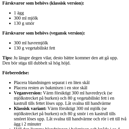
Färskvaror som behövs (klassisk version):
1 ägg
300 ml mjölk
130 g smör
Färskvaror som behövs (vegansk version):
300 ml havremjölk
130 g vegetabiliskt fett
Tips:
Ju längre degen vilar, desto bättre kommer den att gå upp.
Den bör stiga till dubbelt så hög höjd.
Förberedelse:
Placera blandningen separat i en liten skål
Placera resten av bakmixen i en stor skål
Veganversion:
Värm försiktigt 300 ml havredryck (se
mjölkstrecket på burken) och 80 g vegetabiliskt fett i en
kastrull tills fettet löses upp. Låt svalna till handvärme
Klassisk variant:
Värm försiktigt 300 ml mjölk (se
mjölkstrecket på burken) och 80 g smör i en kastrull tills
smöret löses upp. Låt svalna till handvärme och rör i ett till två
ägg i 2 minuter