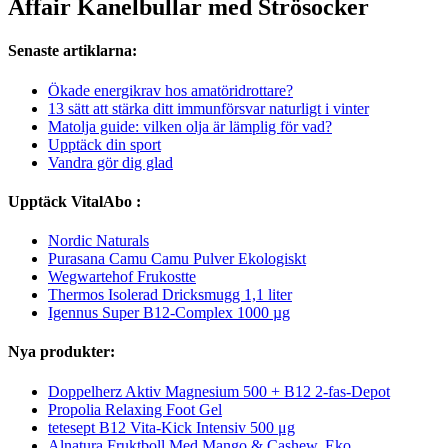
Affair Kanelbullar med Strösocker
Senaste artiklarna:
Ökade energikrav hos amatöridrottare?
13 sätt att stärka ditt immunförsvar naturligt i vinter
Matolja guide: vilken olja är lämplig för vad?
Upptäck din sport
Vandra gör dig glad
Upptäck VitalAbo :
Nordic Naturals
Purasana Camu Camu Pulver Ekologiskt
Wegwartehof Frukostte
Thermos Isolerad Dricksmugg 1,1 liter
Igennus Super B12-Complex 1000 µg
Nya produkter:
Doppelherz Aktiv Magnesium 500 + B12 2-fas-Depot
Propolia Relaxing Foot Gel
tetesept B12 Vita-Kick Intensiv 500 μg
Alnatura Fruktboll Med Mango & Cashew, Eko