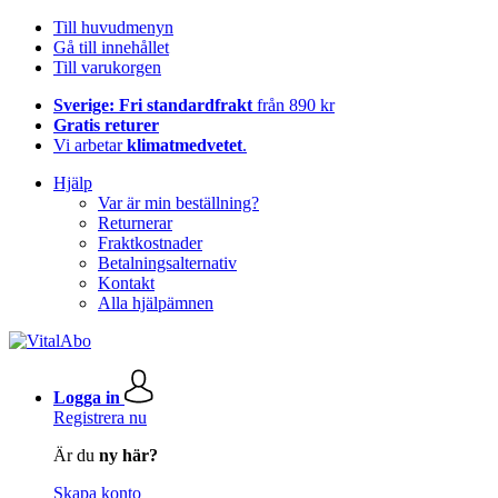
Till huvudmenyn
Gå till innehållet
Till varukorgen
Sverige: Fri standardfrakt
från 890 kr
Gratis returer
Vi arbetar
klimatmedvetet
.
Hjälp
Var är min beställning?
Returnerar
Fraktkostnader
Betalningsalternativ
Kontakt
Alla hjälpämnen
Logga in
Registrera nu
Är du
ny här?
Skapa konto