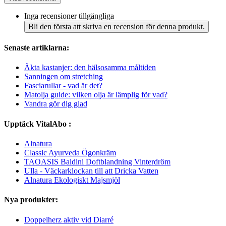
Inga recensioner tillgängliga
Bli den första att skriva en recension för denna produkt.
Senaste artiklarna:
Äkta kastanjer: den hälsosamma måltiden
Sanningen om stretching
Fasciarullar - vad är det?
Matolja guide: vilken olja är lämplig för vad?
Vandra gör dig glad
Upptäck VitalAbo :
Alnatura
Classic Ayurveda Ögonkräm
TAOASIS Baldini Doftblandning Vinterdröm
Ulla - Väckarklockan till att Dricka Vatten
Alnatura Ekologiskt Majsmjöl
Nya produkter:
Doppelherz aktiv vid Diarré