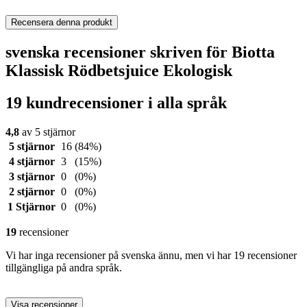
Recensera denna produkt
svenska recensioner skriven för Biotta
Klassisk Rödbetsjuice Ekologisk
19 kundrecensioner i alla språk
4,8
av 5 stjärnor
5 stjärnor
16
(84%)
4 stjärnor
3
(15%)
3 stjärnor
0
(0%)
2 stjärnor
0
(0%)
1 Stjärnor
0
(0%)
19
recensioner
Vi har inga recensioner på svenska ännu, men vi har 19 recensioner
tillgängliga på andra språk.
Visa recensioner