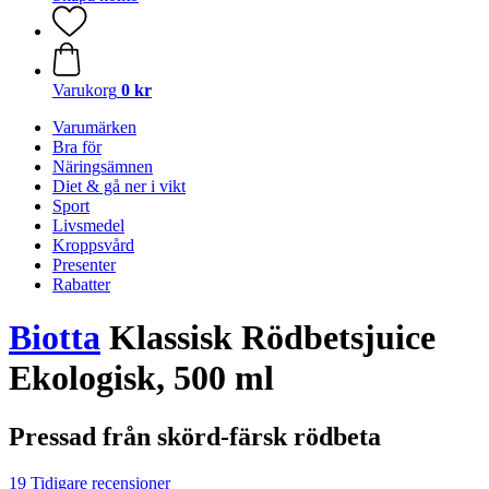
Varukorg
0 kr
Varumärken
Bra för
Näringsämnen
Diet & gå ner i vikt
Sport
Livsmedel
Kroppsvård
Presenter
Rabatter
Biotta
Klassisk Rödbetsjuice
Ekologisk, 500 ml
Pressad från skörd-färsk rödbeta
19 Tidigare recensioner