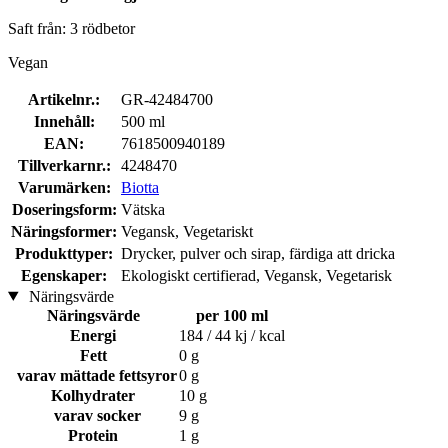
Saft från: 3 rödbetor
Vegan
Artikelnr.:
GR-42484700
Innehåll:
500 ml
EAN:
7618500940189
Tillverkarnr.:
4248470
Varumärken:
Biotta
Doseringsform:
Vätska
Näringsformer:
Vegansk, Vegetariskt
Produkttyper:
Drycker, pulver och sirap, färdiga att dricka
Egenskaper:
Ekologiskt certifierad, Vegansk, Vegetarisk
Näringsvärde
Näringsvärde
per 100 ml
Energi
184 / 44 kj / kcal
Fett
0 g
varav mättade fettsyror
0 g
Kolhydrater
10 g
varav socker
9 g
Protein
1 g