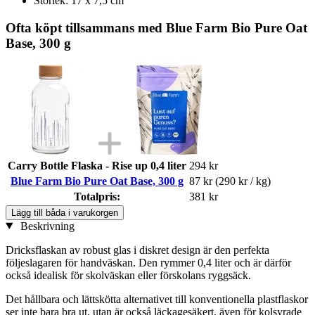
Storlek: 17 x 7,5 cm
Ofta köpt tillsammans med Blue Farm Bio Pure Oat
Base, 300 g
Carry Bottle Flaska - Rise up 0,4 liter
294 kr
Blue Farm Bio Pure Oat Base, 300 g
87 kr
(290 kr / kg)
Totalpris:
381 kr
Lägg till båda i varukorgen
Beskrivning
Dricksflaskan av robust glas i diskret design är den perfekta
följeslagaren för handväskan. Den rymmer 0,4 liter och är därför
också idealisk för skolväskan eller förskolans ryggsäck.
Det hållbara och lättskötta alternativet till konventionella plastflaskor
ser inte bara bra ut, utan är också läckagesäkert, även för kolsyrade