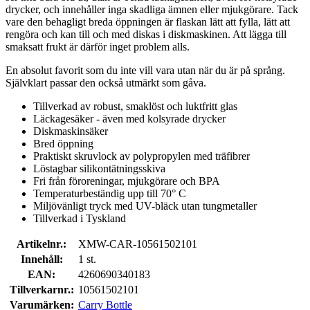
drycker, och innehåller inga skadliga ämnen eller mjukgörare. Tack
vare den behagligt breda öppningen är flaskan lätt att fylla, lätt att
rengöra och kan till och med diskas i diskmaskinen. Att lägga till
smaksatt frukt är därför inget problem alls.
En absolut favorit som du inte vill vara utan när du är på språng.
Självklart passar den också utmärkt som gåva.
Tillverkad av robust, smaklöst och luktfritt glas
Läckagesäker - även med kolsyrade drycker
Diskmaskinsäker
Bred öppning
Praktiskt skruvlock av polypropylen med träfibrer
Löstagbar silikontätningsskiva
Fri från föroreningar, mjukgörare och BPA
Temperaturbeständig upp till 70° C
Miljövänligt tryck med UV-bläck utan tungmetaller
Tillverkad i Tyskland
Artikelnr.:
XMW-CAR-10561502101
Innehåll:
1 st.
EAN:
4260690340183
Tillverkarnr.:
10561502101
Varumärken:
Carry Bottle