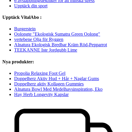
6 avslappningstekniker för att minska stress
Upptäck din sport
Upptäck VitalAbo :
Burgerstein
Oolongte "Ekologisk Sumatra Green Oolong"
vertebene Olja för Ryggen
Alnatura Ekologisk Bredbar Kräm Röd-Pepparrot
TEEKANNE Iste Jordgubb Lime
Nya produkter:
Propolia Relaxing Foot Gel
Doppelherz Aktiv Hud + Hår + Naglar Gums
Doppelherz aktiv Kollagen Gummies
Alnatura Bowl Med Medelhavsinspiration, Eko
Hay Herb Longevity Kapslar