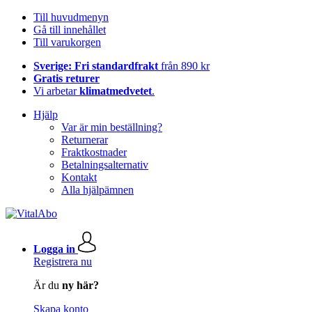
Till huvudmenyn
Gå till innehållet
Till varukorgen
Sverige: Fri standardfrakt
från 890 kr
Gratis returer
Vi arbetar
klimatmedvetet
.
Hjälp
Var är min beställning?
Returnerar
Fraktkostnader
Betalningsalternativ
Kontakt
Alla hjälpämnen
Logga in
Registrera nu
Är du
ny här?
Skapa konto