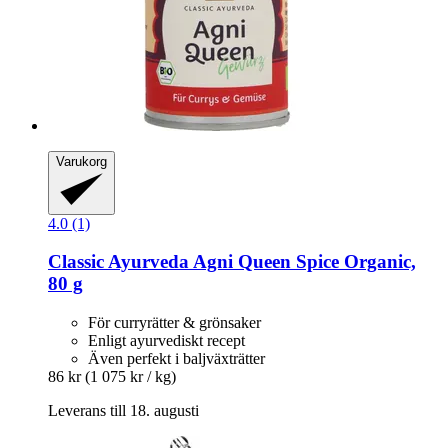
Varukorg
4.0 (1)
Classic Ayurveda
Agni Queen Spice Organic,
80 g
För curryrätter & grönsaker
Enligt ayurvediskt recept
Även perfekt i baljväxträtter
86 kr
(1 075 kr / kg)
Leverans till 18. augusti