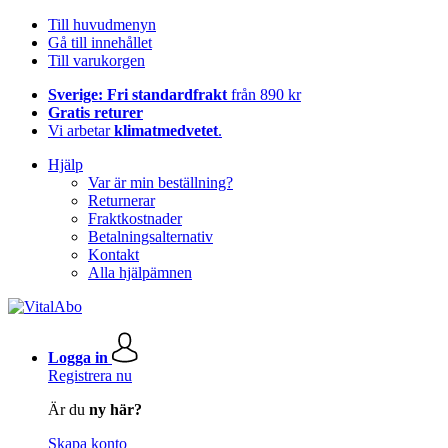
Till huvudmenyn
Gå till innehållet
Till varukorgen
Sverige: Fri standardfrakt
från 890 kr
Gratis returer
Vi arbetar
klimatmedvetet
.
Hjälp
Var är min beställning?
Returnerar
Fraktkostnader
Betalningsalternativ
Kontakt
Alla hjälpämnen
Logga in
Registrera nu
Är du
ny här?
Skapa konto