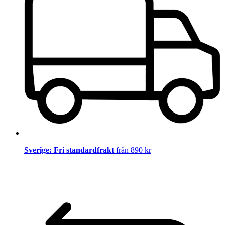
Sverige: Fri standardfrakt
från 890 kr