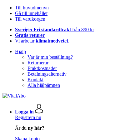
Till huvudmenyn
Gå till innehållet
Till varukorgen
Sverige: Fri standardfrakt
från 890 kr
Gratis returer
Vi arbetar
klimatmedvetet
.
Hjälp
Var är min beställning?
Returnerar
Fraktkostnader
Betalningsalternativ
Kontakt
Alla hjälpämnen
Logga in
Registrera nu
Är du
ny här?
Skapa konto