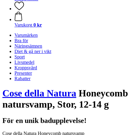
Varukorg
0 kr
Varumärken
Bra för
Näringsämnen
Diet & gå ner i vikt
Sport
Livsmedel
Kroppsvård
Presenter
Rabatter
Cose della Natura
Honeycomb
natursvamp, Stor, 12-14 g
För en unik badupplevelse!
Cose della Natura Honeycomb natursvamp