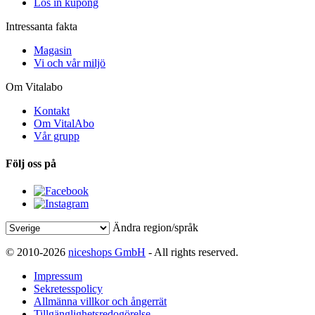
Lös in kupong
Intressanta fakta
Magasin
Vi och vår miljö
Om Vitalabo
Kontakt
Om VitalAbo
Vår grupp
Följ oss på
Ändra region/språk
© 2010-2026
niceshops GmbH
- All rights reserved.
Impressum
Sekretesspolicy
Allmänna villkor och ångerrät
Tillgänglighetsredogörelse