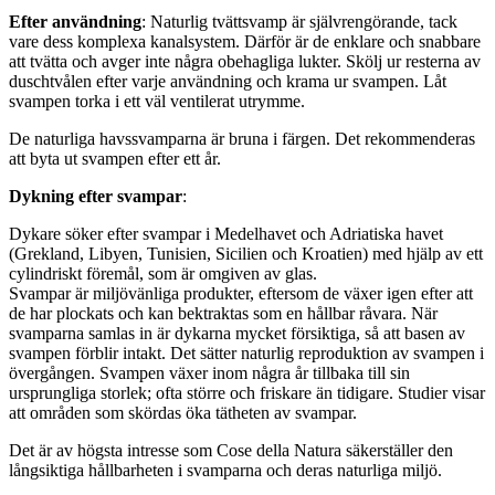
Efter användning
: Naturlig tvättsvamp är självrengörande, tack
vare dess komplexa kanalsystem. Därför är de enklare och snabbare
att tvätta och avger inte några obehagliga lukter. Skölj ur resterna av
duschtvålen efter varje användning och krama ur svampen. Låt
svampen torka i ett väl ventilerat utrymme.
De naturliga havssvamparna är bruna i färgen. Det rekommenderas
att byta ut svampen efter ett år.
Dykning efter svampar
:
Dykare söker efter svampar i Medelhavet och Adriatiska havet
(Grekland, Libyen, Tunisien, Sicilien och Kroatien) med hjälp av ett
cylindriskt föremål, som är omgiven av glas.
Svampar är miljövänliga produkter, eftersom de växer igen efter att
de har plockats och kan bektraktas som en hållbar råvara. När
svamparna samlas in är dykarna mycket försiktiga, så att basen av
svampen förblir intakt. Det sätter naturlig reproduktion av svampen i
övergången. Svampen växer inom några år tillbaka till sin
ursprungliga storlek; ofta större och friskare än tidigare. Studier visar
att områden som skördas öka tätheten av svampar.
Det är av högsta intresse som Cose della Natura säkerställer den
långsiktiga hållbarheten i svamparna och deras naturliga miljö.