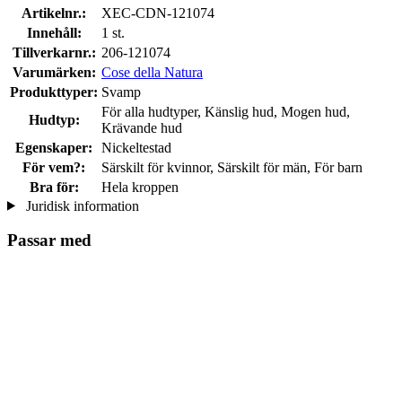
Artikelnr.:
XEC-CDN-121074
Innehåll:
1 st.
Tillverkarnr.:
206-121074
Varumärken:
Cose della Natura
Produkttyper:
Svamp
För alla hudtyper, Känslig hud, Mogen hud,
Hudtyp:
Krävande hud
Egenskaper:
Nickeltestad
För vem?:
Särskilt för kvinnor, Särskilt för män, För barn
Bra för:
Hela kroppen
Juridisk information
Passar med