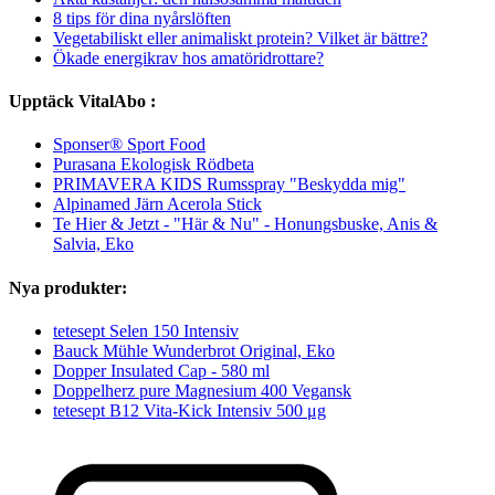
8 tips för dina nyårslöften
Vegetabiliskt eller animaliskt protein? Vilket är bättre?
Ökade energikrav hos amatöridrottare?
Upptäck VitalAbo :
Sponser® Sport Food
Purasana Ekologisk Rödbeta
PRIMAVERA KIDS Rumsspray "Beskydda mig"
Alpinamed Järn Acerola Stick
Te Hier & Jetzt - "Här & Nu" - Honungsbuske, Anis &
Salvia, Eko
Nya produkter:
tetesept Selen 150 Intensiv
Bauck Mühle Wunderbrot Original, Eko
Dopper Insulated Cap - 580 ml
Doppelherz pure Magnesium 400 Vegansk
tetesept B12 Vita-Kick Intensiv 500 μg