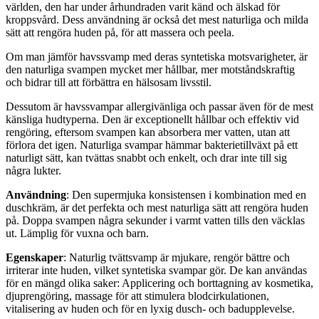
världen, den har under århundraden varit känd och älskad för
kroppsvård. Dess användning är också det mest naturliga och milda
sätt att rengöra huden på, för att massera och peela.
Om man jämför havssvamp med deras syntetiska motsvarigheter, är
den naturliga svampen mycket mer hållbar, mer motståndskraftig
och bidrar till att förbättra en hälsosam livsstil.
Dessutom är havssvampar allergivänliga och passar även för de mest
känsliga hudtyperna. Den är exceptionellt hållbar och effektiv vid
rengöring, eftersom svampen kan absorbera mer vatten, utan att
förlora det igen. Naturliga svampar hämmar bakterietillväxt på ett
naturligt sätt, kan tvättas snabbt och enkelt, och drar inte till sig
några lukter.
Användning
: Den supermjuka konsistensen i kombination med en
duschkräm, är det perfekta och mest naturliga sätt att rengöra huden
på. Doppa svampen några sekunder i varmt vatten tills den väcklas
ut. Lämplig för vuxna och barn.
Egenskaper
: Naturlig tvättsvamp är mjukare, rengör bättre och
irriterar inte huden, vilket syntetiska svampar gör. De kan användas
för en mängd olika saker: Applicering och borttagning av kosmetika,
djuprengöring, massage för att stimulera blodcirkulationen,
vitalisering av huden och för en lyxig dusch- och badupplevelse.