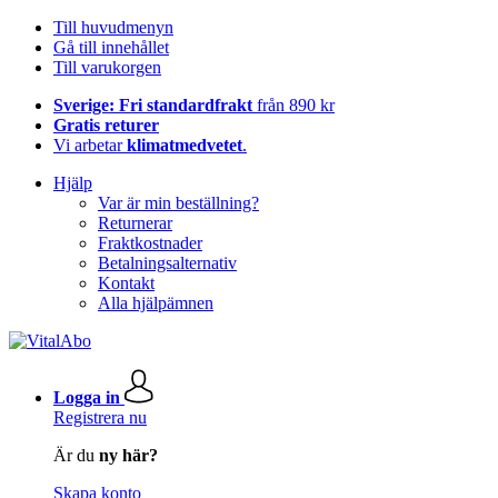
Till huvudmenyn
Gå till innehållet
Till varukorgen
Sverige: Fri standardfrakt
från 890 kr
Gratis returer
Vi arbetar
klimatmedvetet
.
Hjälp
Var är min beställning?
Returnerar
Fraktkostnader
Betalningsalternativ
Kontakt
Alla hjälpämnen
Logga in
Registrera nu
Är du
ny här?
Skapa konto