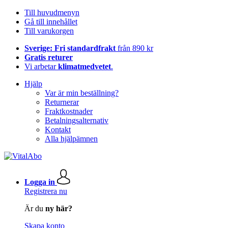
Till huvudmenyn
Gå till innehållet
Till varukorgen
Sverige: Fri standardfrakt
från 890 kr
Gratis returer
Vi arbetar
klimatmedvetet
.
Hjälp
Var är min beställning?
Returnerar
Fraktkostnader
Betalningsalternativ
Kontakt
Alla hjälpämnen
Logga in
Registrera nu
Är du
ny här?
Skapa konto