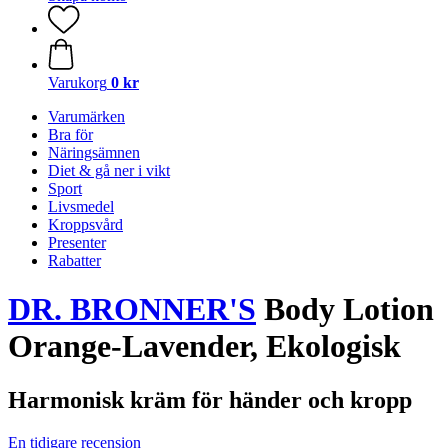
Varukorg
0 kr
Varumärken
Bra för
Näringsämnen
Diet & gå ner i vikt
Sport
Livsmedel
Kroppsvård
Presenter
Rabatter
DR. BRONNER'S
Body Lotion
Orange-Lavender, Ekologisk
Harmonisk kräm för händer och kropp
En tidigare recension