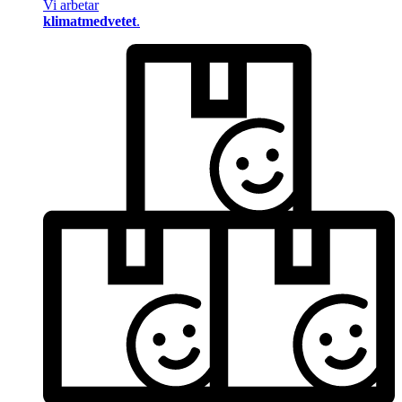
Vi arbetar
klimatmedvetet
.