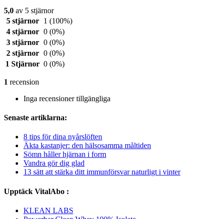
5,0
av 5 stjärnor
5 stjärnor
1
(100%)
4 stjärnor
0
(0%)
3 stjärnor
0
(0%)
2 stjärnor
0
(0%)
1 Stjärnor
0
(0%)
1
recension
Inga recensioner tillgängliga
Senaste artiklarna:
8 tips för dina nyårslöften
Äkta kastanjer: den hälsosamma måltiden
Sömn håller hjärnan i form
Vandra gör dig glad
13 sätt att stärka ditt immunförsvar naturligt i vinter
Upptäck VitalAbo :
KLEAN LABS