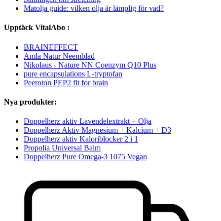
Matolja guide: vilken olja är lämplig för vad?
Upptäck VitalAbo :
BRAINEFFECT
Amla Natur Neemblad
Nikolaus - Nature NN Coenzym Q10 Plus
pure encapsulations L-tryptofan
Peeroton PEP2 fit for brain
Nya produkter:
Doppelherz aktiv Lavendelextrakt + Olja
Doppelherz Aktiv Magnesium + Kalcium + D3
Doppelherz aktiv Kaloriblocker 2 i 1
Propolia Universal Balm
Doppelherz Pure Omega-3 1075 Vegan