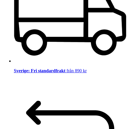
Sverige: Fri standardfrakt
från 890 kr