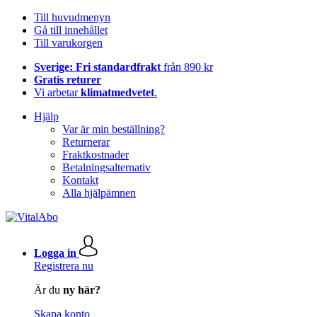
Till huvudmenyn
Gå till innehållet
Till varukorgen
Sverige: Fri standardfrakt
från 890 kr
Gratis returer
Vi arbetar
klimatmedvetet
.
Hjälp
Var är min beställning?
Returnerar
Fraktkostnader
Betalningsalternativ
Kontakt
Alla hjälpämnen
Logga in
Registrera nu
Är du
ny här?
Skapa konto