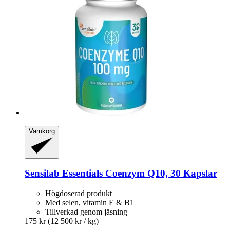
Varukorg
Sensilab
Essentials Coenzym Q10, 30 Kapslar
Högdoserad produkt
Med selen, vitamin E & B1
Tillverkad genom jäsning
175 kr
(12 500 kr / kg)