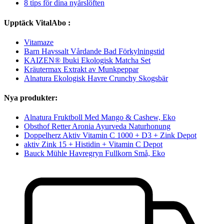
8 tips för dina nyårslöften
Upptäck VitalAbo :
Vitamaze
Barn Havssalt Vårdande Bad Förkylningstid
KAIZEN® Ibuki Ekologisk Matcha Set
Kräutermax Extrakt av Munkpeppar
Alnatura Ekologisk Havre Crunchy Skogsbär
Nya produkter:
Alnatura Fruktboll Med Mango & Cashew, Eko
Obsthof Retter Aronia Ayurveda Naturhonung
Doppelherz Aktiv Vitamin C 1000 + D3 + Zink Depot
aktiv Zink 15 + Histidin + Vitamin C Depot
Bauck Mühle Havregryn Fullkorn Små, Eko