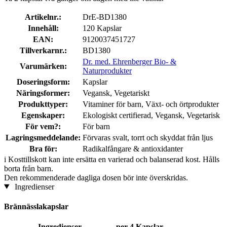
Artikelnr.:
DrE-BD1380
Innehåll:
120 Kapslar
EAN:
9120037451727
Tillverkarnr.:
BD1380
Dr. med. Ehrenberger Bio- &
Varumärken:
Naturprodukter
Doseringsform:
Kapslar
Näringsformer:
Vegansk, Vegetariskt
Produkttyper:
Vitaminer för barn, Växt- och örtprodukter
Egenskaper:
Ekologiskt certifierad, Vegansk, Vegetarisk
För vem?:
För barn
Lagringsmeddelande:
Förvaras svalt, torrt och skyddat från ljus
Bra för:
Radikalfångare & antioxidanter
i
Kosttillskott kan inte ersätta en varierad och balanserad kost. Hålls
borta från barn.
Den rekommenderade dagliga dosen bör inte överskridas.
Ingredienser
Brännässlakapslar
Ingredienser
per 4 Kapslar