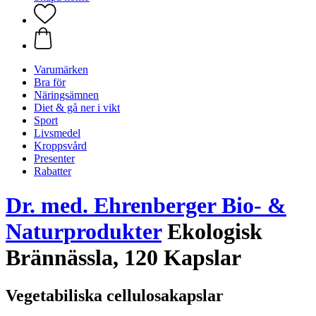
Varumärken
Bra för
Näringsämnen
Diet & gå ner i vikt
Sport
Livsmedel
Kroppsvård
Presenter
Rabatter
Dr. med. Ehrenberger Bio- &
Naturprodukter
Ekologisk
Brännässla, 120 Kapslar
Vegetabiliska cellulosakapslar