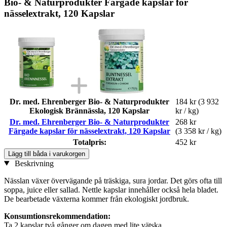
Bio- & Naturprodukter Färgade kapslar för
nässelextrakt, 120 Kapslar
Dr. med. Ehrenberger Bio- & Naturprodukter
184 kr
(3 932
Ekologisk Brännässla, 120 Kapslar
kr / kg)
Dr. med. Ehrenberger Bio- & Naturprodukter
268 kr
Färgade kapslar för nässelextrakt, 120 Kapslar
(3 358 kr / kg)
Totalpris:
452 kr
Lägg till båda i varukorgen
Beskrivning
Nässlan växer övervägande på träskiga, sura jordar. Det görs ofta till
soppa, juice eller sallad. Nettle kapslar innehåller också hela bladet.
De bearbetade växterna kommer från ekologiskt jordbruk.
Konsumtionsrekommendation:
Ta 2 kapslar två gånger om dagen med lite vätska.