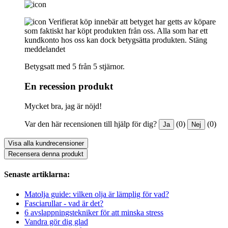
Verifierat köp innebär att betyget har getts av köpare
som faktiskt har köpt produkten från oss. Alla som har ett
kundkonto hos oss kan dock betygsätta produkten.
Stäng
meddelandet
Betygsatt med 5 från 5 stjärnor.
En recession produkt
Mycket bra, jag är nöjd!
Var den här recensionen till hjälp för dig?
(0)
(0)
Ja
Nej
Visa alla kundrecensioner
Recensera denna produkt
Senaste artiklarna:
Matolja guide: vilken olja är lämplig för vad?
Fasciarullar - vad är det?
6 avslappningstekniker för att minska stress
Vandra gör dig glad