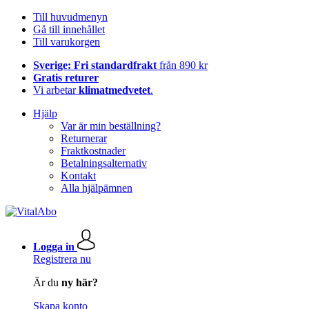
Till huvudmenyn
Gå till innehållet
Till varukorgen
Sverige: Fri standardfrakt
från 890 kr
Gratis returer
Vi arbetar
klimatmedvetet
.
Hjälp
Var är min beställning?
Returnerar
Fraktkostnader
Betalningsalternativ
Kontakt
Alla hjälpämnen
Logga in
Registrera nu
Är du
ny här?
Skapa konto