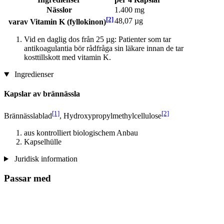
Nässlor
1.400 mg
[2]
48,07 µg
varav Vitamin K (fyllokinon)
Vid en daglig dos från 25 µg: Patienter som tar
antikoagulantia bör rådfråga sin läkare innan de tar
kosttillskott med vitamin K.
Ingredienser
Kapslar av brännässla
[1]
[2]
Brännässlablad
, Hydroxypropylmethylcellulose
aus kontrolliert biologischem Anbau
Kapselhülle
Juridisk information
Passar med