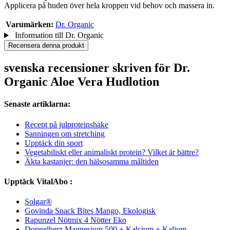
Applicera på huden över hela kroppen vid behov och massera in.
Varumärken:
Dr. Organic
Information till Dr. Organic
Recensera denna produkt
svenska recensioner skriven för Dr.
Organic Aloe Vera Hudlotion
Senaste artiklarna:
Recept på julproteinshake
Sanningen om stretching
Upptäck din sport
Vegetabiliskt eller animaliskt protein? Vilket är bättre?
Äkta kastanjer: den hälsosamma måltiden
Upptäck VitalAbo :
Solgar®
Govinda Snack Bites Mango, Ekologisk
Rapunzel Nötmix 4 Nötter Eko
Doppelherz Magnesium 500 + Kalcium + Kalium