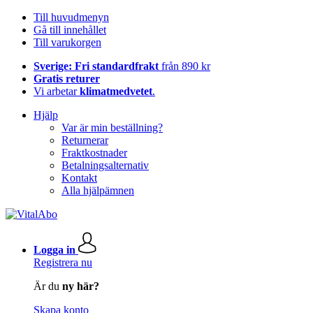
Till huvudmenyn
Gå till innehållet
Till varukorgen
Sverige: Fri standardfrakt
från 890 kr
Gratis returer
Vi arbetar
klimatmedvetet
.
Hjälp
Var är min beställning?
Returnerar
Fraktkostnader
Betalningsalternativ
Kontakt
Alla hjälpämnen
Logga in
Registrera nu
Är du
ny här?
Skapa konto