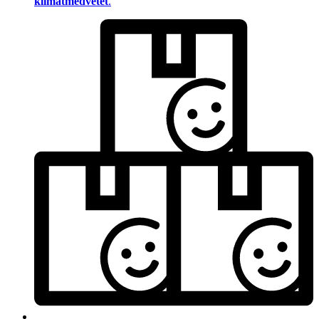
klimatmedvetet
.