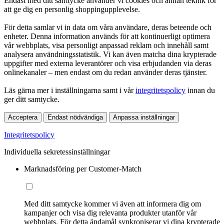
Endast med ditt samtycke använder vi cookies och annan teknik för
att ge dig en personlig shoppingupplevelse.
För detta samlar vi in data om våra användare, deras beteende och
enheter. Denna information används för att kontinuerligt optimera
vår webbplats, visa personligt anpassad reklam och innehåll samt
analysera användningsstatistik. Vi kan även matcha dina krypterade
uppgifter med externa leverantörer och visa erbjudanden via deras
onlinekanaler – men endast om du redan använder deras tjänster.
Läs gärna mer i inställningarna samt i vår
integritetspolicy
innan du
ger ditt samtycke.
Acceptera
Endast nödvändiga
Anpassa inställningar
Integritetspolicy
Individuella sekretessinställningar
Marknadsföring per Customer-Match
Med ditt samtycke kommer vi även att informera dig om
kampanjer och visa dig relevanta produkter utanför vår
webbplats. För detta ändamål synkroniserar vi dina krypterade