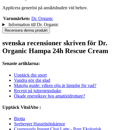
Applicera generöst på ansiktshuden vid behov.
Varumärken:
Dr. Organic
Information till Dr. Organic
Recensera denna produkt
svenska recensioner skriven för Dr.
Organic Hampa 24h Rescue Cream
Senaste artiklarna:
Upptäck din sport
Vandra gör dig glad
Matolja guide: vilken olja är lämplig för vad?
Recept på julproteinshake
Ökade energikrav hos amatöridrottare?
Upptäck VitalAbo :
Biotta
Seeberger Hasselnötskärnor
Cosmoveda Instant Chai Latte - Pure Ekologisk