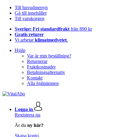
Till huvudmenyn
Gå till innehållet
Till varukorgen
Sverige: Fri standardfrakt
från 890 kr
Gratis returer
Vi arbetar
klimatmedvetet
.
Hjälp
Var är min beställning?
Returnerar
Fraktkostnader
Betalningsalternativ
Kontakt
Alla hjälpämnen
Logga in
Registrera nu
Är du
ny här?
Skapa konto