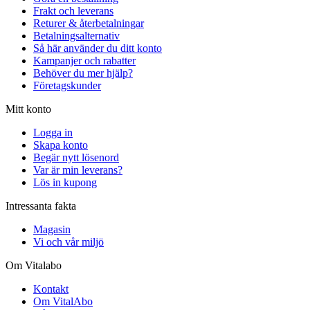
Frakt och leverans
Returer & återbetalningar
Betalningsalternativ
Så här använder du ditt konto
Kampanjer och rabatter
Behöver du mer hjälp?
Företagskunder
Mitt konto
Logga in
Skapa konto
Begär nytt lösenord
Var är min leverans?
Lös in kupong
Intressanta fakta
Magasin
Vi och vår miljö
Om Vitalabo
Kontakt
Om VitalAbo