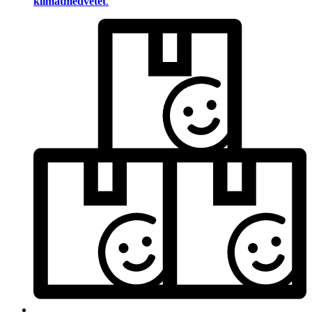
klimatmedvetet
.