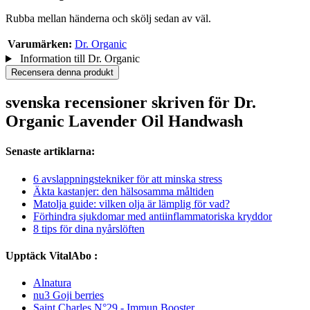
Rubba mellan händerna och skölj sedan av väl.
Varumärken:
Dr. Organic
Information till Dr. Organic
Recensera denna produkt
svenska recensioner skriven för Dr.
Organic Lavender Oil Handwash
Senaste artiklarna:
6 avslappningstekniker för att minska stress
Äkta kastanjer: den hälsosamma måltiden
Matolja guide: vilken olja är lämplig för vad?
Förhindra sjukdomar med antiinflammatoriska kryddor
8 tips för dina nyårslöften
Upptäck VitalAbo :
Alnatura
nu3 Goji berries
Saint Charles N°29 - Immun Booster