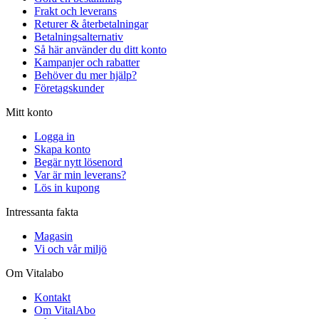
Frakt och leverans
Returer & återbetalningar
Betalningsalternativ
Så här använder du ditt konto
Kampanjer och rabatter
Behöver du mer hjälp?
Företagskunder
Mitt konto
Logga in
Skapa konto
Begär nytt lösenord
Var är min leverans?
Lös in kupong
Intressanta fakta
Magasin
Vi och vår miljö
Om Vitalabo
Kontakt
Om VitalAbo