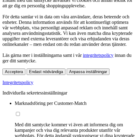
Endast med ditt samtycke använder vi cookies och annan teknik för
att ge dig en personlig shoppingupplevelse.
För detta samlar vi in data om våra användare, deras beteende och
enheter. Denna information används för att kontinuerligt optimera
vår webbplats, visa personligt anpassad reklam och innehåll samt
analysera användningsstatistik. Vi kan även matcha dina krypterade
uppgifter med externa leverantörer och visa erbjudanden via deras
onlinekanaler – men endast om du redan använder deras tjänster.
Läs gärna mer i inställningarna samt i vår
integritetspolicy
innan du
ger ditt samtycke.
Acceptera
Endast nödvändiga
Anpassa inställningar
Integritetspolicy
Individuella sekretessinställningar
Marknadsföring per Customer-Match
Med ditt samtycke kommer vi även att informera dig om
kampanjer och visa dig relevanta produkter utanför vår
webbplats. För detta ändamål synkroniserar vi dina krypterade