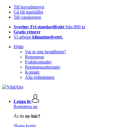
Till huvudmenyn
Gå till innehållet
Till varukorgen
Sverige: Fri standardfrakt
från 890 kr
Gratis returer
Vi arbetar
klimatmedvetet
.
Hjälp
Var är min beställning?
Returnerar
Fraktkostnader
Betalningsalternativ
Kontakt
Alla hjälpämnen
Logga in
Registrera nu
Är du
ny här?
Skapa konto