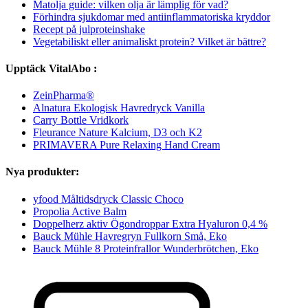
Matolja guide: vilken olja är lämplig för vad?
Förhindra sjukdomar med antiinflammatoriska kryddor
Recept på julproteinshake
Vegetabiliskt eller animaliskt protein? Vilket är bättre?
Upptäck VitalAbo :
ZeinPharma®
Alnatura Ekologisk Havredryck Vanilla
Carry Bottle Vridkork
Fleurance Nature Kalcium, D3 och K2
PRIMAVERA Pure Relaxing Hand Cream
Nya produkter:
yfood Måltidsdryck Classic Choco
Propolia Active Balm
Doppelherz aktiv Ögondroppar Extra Hyaluron 0,4 %
Bauck Mühle Havregryn Fullkorn Små, Eko
Bauck Mühle 8 Proteinfrallor Wunderbrötchen, Eko