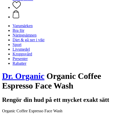
Varumärken
Bra för
Näringsämnen
Diet & gå ner i vikt
Sport
Livsmedel
Kroppsvård
Presenter
Rabatter
Dr. Organic
Organic Coffee
Espresso Face Wash
Rengör din hud på ett mycket exakt sätt
Organic Coffee Espresso Face Wash