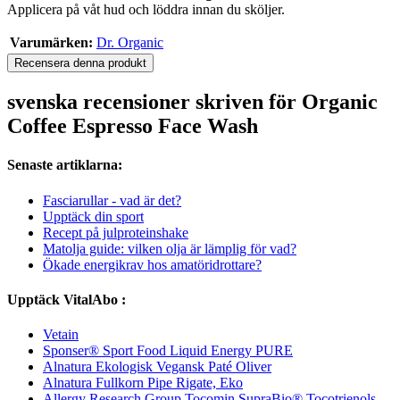
Applicera på våt hud och löddra innan du sköljer.
Varumärken:
Dr. Organic
Recensera denna produkt
svenska recensioner skriven för Organic
Coffee Espresso Face Wash
Senaste artiklarna:
Fasciarullar - vad är det?
Upptäck din sport
Recept på julproteinshake
Matolja guide: vilken olja är lämplig för vad?
Ökade energikrav hos amatöridrottare?
Upptäck VitalAbo :
Vetain
Sponser® Sport Food Liquid Energy PURE
Alnatura Ekologisk Vegansk Paté Oliver
Alnatura Fullkorn Pipe Rigate, Eko
Allergy Research Group Tocomin SupraBio® Tocotrienols