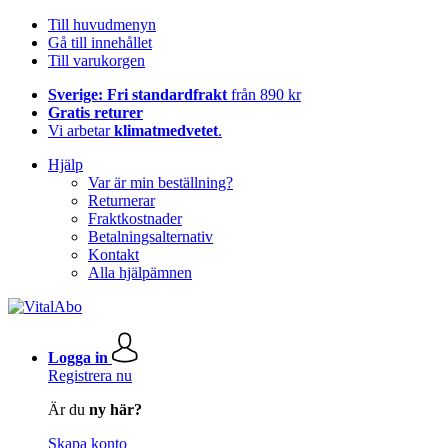
Till huvudmenyn
Gå till innehållet
Till varukorgen
Sverige: Fri standardfrakt
från 890 kr
Gratis returer
Vi arbetar
klimatmedvetet
.
Hjälp
Var är min beställning?
Returnerar
Fraktkostnader
Betalningsalternativ
Kontakt
Alla hjälpämnen
Logga in
Registrera nu
Är du
ny här?
Skapa konto