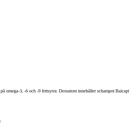
kt på omega-3, -6 och -9 fettsyror. Dessutom innehåller schampot Baica
h