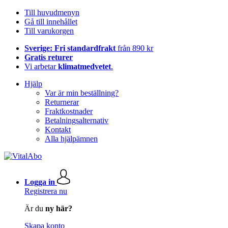
Till huvudmenyn
Gå till innehållet
Till varukorgen
Sverige: Fri standardfrakt
från 890 kr
Gratis returer
Vi arbetar
klimatmedvetet
.
Hjälp
Var är min beställning?
Returnerar
Fraktkostnader
Betalningsalternativ
Kontakt
Alla hjälpämnen
Logga in
Registrera nu
Är du
ny här?
Skapa konto