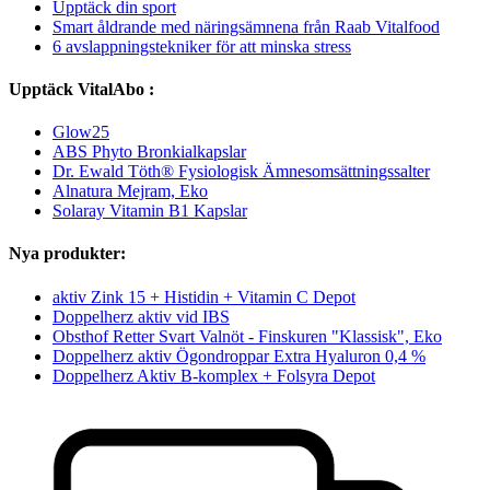
Upptäck din sport
Smart åldrande med näringsämnena från Raab Vitalfood
6 avslappningstekniker för att minska stress
Upptäck VitalAbo :
Glow25
ABS Phyto Bronkialkapslar
Dr. Ewald Töth® Fysiologisk Ämnesomsättningssalter
Alnatura Mejram, Eko
Solaray Vitamin B1 Kapslar
Nya produkter:
aktiv Zink 15 + Histidin + Vitamin C Depot
Doppelherz aktiv vid IBS
Obsthof Retter Svart Valnöt - Finskuren "Klassisk", Eko
Doppelherz aktiv Ögondroppar Extra Hyaluron 0,4 %
Doppelherz Aktiv B-komplex + Folsyra Depot