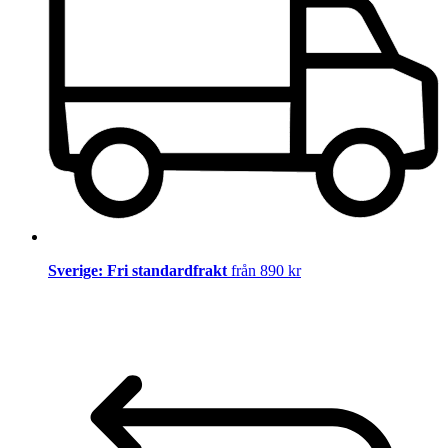
Sverige: Fri standardfrakt
från 890 kr