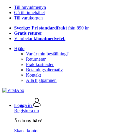
Till huvudmenyn
Gå till innehållet
Till varukorgen
Sverige: Fri standardfrakt
från 890 kr
Gratis returer
Vi arbetar
klimatmedvetet
.
Hjälp
Var är min beställning?
Returnerar
Fraktkostnader
Betalningsalternativ
Kontakt
Alla hjälpämnen
Logga in
Registrera nu
Är du
ny här?
Skapa konto