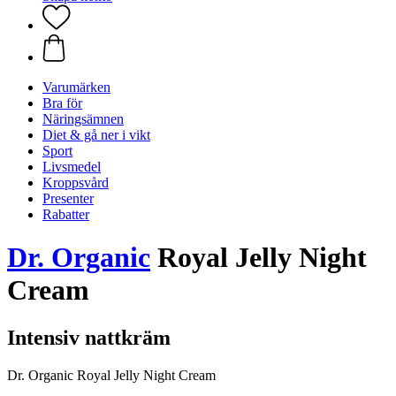
Varumärken
Bra för
Näringsämnen
Diet & gå ner i vikt
Sport
Livsmedel
Kroppsvård
Presenter
Rabatter
Dr. Organic
Royal Jelly Night
Cream
Intensiv nattkräm
Dr. Organic Royal Jelly Night Cream