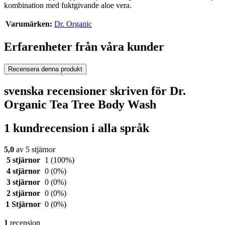
kombination med fuktgivande aloe vera.
Varumärken:
Dr. Organic
Erfarenheter från våra kunder
Recensera denna produkt
svenska recensioner skriven för Dr.
Organic Tea Tree Body Wash
1 kundrecension i alla språk
5,0
av 5 stjärnor
5 stjärnor
1
(100%)
4 stjärnor
0
(0%)
3 stjärnor
0
(0%)
2 stjärnor
0
(0%)
1 Stjärnor
0
(0%)
1
recension