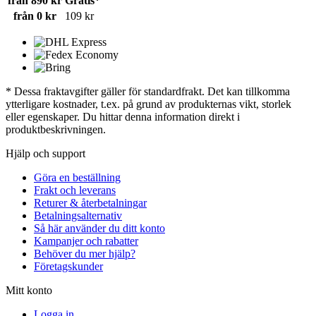
från 890 kr
Gratis*
från 0 kr
109 kr
* Dessa fraktavgifter gäller för standardfrakt. Det kan tillkomma
ytterligare kostnader, t.ex. på grund av produkternas vikt, storlek
eller egenskaper. Du hittar denna information direkt i
produktbeskrivningen.
Hjälp och support
Göra en beställning
Frakt och leverans
Returer & återbetalningar
Betalningsalternativ
Så här använder du ditt konto
Kampanjer och rabatter
Behöver du mer hjälp?
Företagskunder
Mitt konto
Logga in