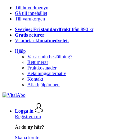
Till huvudmenyn
Gå till innehållet
Till varukorgen
Sverige: Fri standardfrakt
från 890 kr
Gratis returer
Vi arbetar
klimatmedvetet
.
Hjälp
Var är min beställning?
Returnerar
Fraktkostnader
Betalningsalternativ
Kontakt
Alla hjälpämnen
Logga in
Registrera nu
Är du
ny här?
Skapa konto