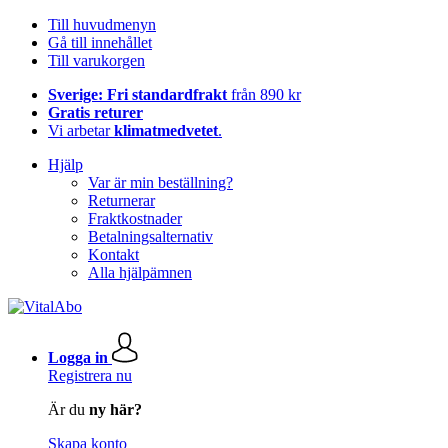
Till huvudmenyn
Gå till innehållet
Till varukorgen
Sverige: Fri standardfrakt
från 890 kr
Gratis returer
Vi arbetar
klimatmedvetet
.
Hjälp
Var är min beställning?
Returnerar
Fraktkostnader
Betalningsalternativ
Kontakt
Alla hjälpämnen
Logga in
Registrera nu
Är du
ny här?
Skapa konto