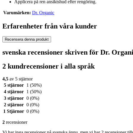
Applicera på ren ansiktshud efter rengöring.
Varumärken:
Dr. Organic
Erfarenheter från våra kunder
Recensera denna produkt
svenska recensioner skriven för Dr. Orga
2 kundrecensioner i alla språk
4,5
av 5 stjärnor
5 stjärnor
1
(50%)
4 stjärnor
1
(50%)
3 stjärnor
0
(0%)
2 stjärnor
0
(0%)
1 Stjärnor
0
(0%)
2
recensioner
Vi har inga recensioner på svenska ännu, men vi har 2 recensioner til