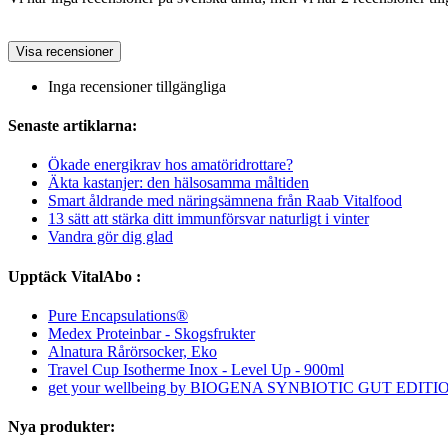
Visa recensioner
Inga recensioner tillgängliga
Senaste artiklarna:
Ökade energikrav hos amatöridrottare?
Äkta kastanjer: den hälsosamma måltiden
Smart åldrande med näringsämnena från Raab Vitalfood
13 sätt att stärka ditt immunförsvar naturligt i vinter
Vandra gör dig glad
Upptäck VitalAbo :
Pure Encapsulations®
Medex Proteinbar - Skogsfrukter
Alnatura Rårörsocker, Eko
Travel Cup Isotherme Inox - Level Up - 900ml
get your wellbeing by BIOGENA SYNBIOTIC GUT EDITI
Nya produkter: