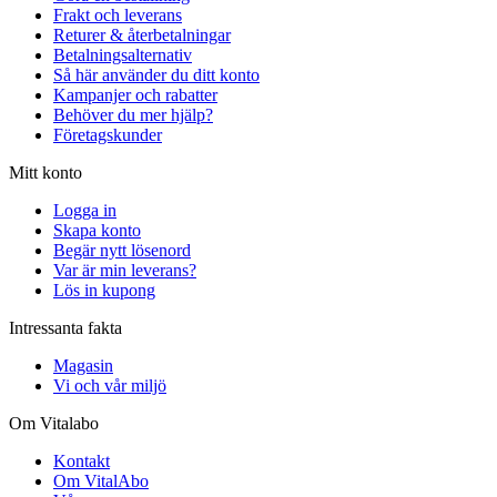
Frakt och leverans
Returer & återbetalningar
Betalningsalternativ
Så här använder du ditt konto
Kampanjer och rabatter
Behöver du mer hjälp?
Företagskunder
Mitt konto
Logga in
Skapa konto
Begär nytt lösenord
Var är min leverans?
Lös in kupong
Intressanta fakta
Magasin
Vi och vår miljö
Om Vitalabo
Kontakt
Om VitalAbo