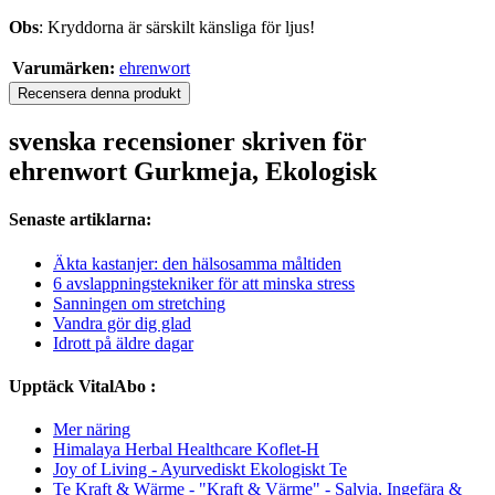
Obs
: Kryddorna är särskilt känsliga för ljus!
Varumärken:
ehrenwort
Recensera denna produkt
svenska recensioner skriven för
ehrenwort Gurkmeja, Ekologisk
Senaste artiklarna:
Äkta kastanjer: den hälsosamma måltiden
6 avslappningstekniker för att minska stress
Sanningen om stretching
Vandra gör dig glad
Idrott på äldre dagar
Upptäck VitalAbo :
Mer näring
Himalaya Herbal Healthcare Koflet-H
Joy of Living - Ayurvediskt Ekologiskt Te
Te Kraft & Wärme - "Kraft & Värme" - Salvia, Ingefära &