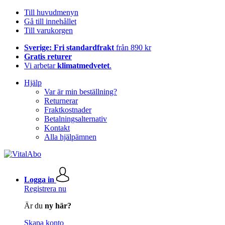
Till huvudmenyn
Gå till innehållet
Till varukorgen
Sverige: Fri standardfrakt
från 890 kr
Gratis returer
Vi arbetar
klimatmedvetet
.
Hjälp
Var är min beställning?
Returnerar
Fraktkostnader
Betalningsalternativ
Kontakt
Alla hjälpämnen
Logga in
Registrera nu
Är du
ny här?
Skapa konto