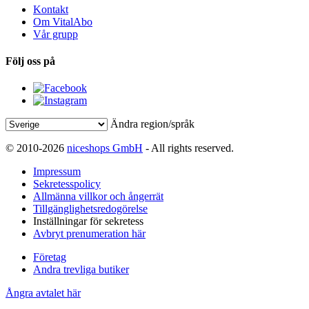
Kontakt
Om VitalAbo
Vår grupp
Följ oss på
Ändra region/språk
© 2010-2026
niceshops GmbH
- All rights reserved.
Impressum
Sekretesspolicy
Allmänna villkor och ångerrät
Tillgänglighetsredogörelse
Inställningar för sekretess
Avbryt prenumeration här
Företag
Andra trevliga butiker
Ångra avtalet här