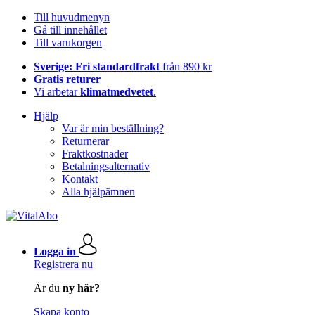
Till huvudmenyn
Gå till innehållet
Till varukorgen
Sverige: Fri standardfrakt
från 890 kr
Gratis returer
Vi arbetar
klimatmedvetet
.
Hjälp
Var är min beställning?
Returnerar
Fraktkostnader
Betalningsalternativ
Kontakt
Alla hjälpämnen
Logga in
Registrera nu
Är du
ny här?
Skapa konto