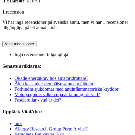
1 Stjärnor
0
(0%)
1
recension
Vi har inga recensioner på svenska ännu, men vi har 1 recensioner
tillgängliga på ett annat språk.
Visa recensioner
Inga recensioner tillgängliga
Senaste artiklarna:
Ökade energikrav hos amatöridrottare?
Äkta kastanjer: den hälsosamma måltiden
Förhindra sjukdomar med antiinflammatoriska kryddor
Matolja guide: vilken olja är lämplig för vad?
Fasciarullar - vad är det?
Upptäck VitalAbo :
nu3
Allergy Research Group Perm A vite®
Färgglada Baljväxter, Eko