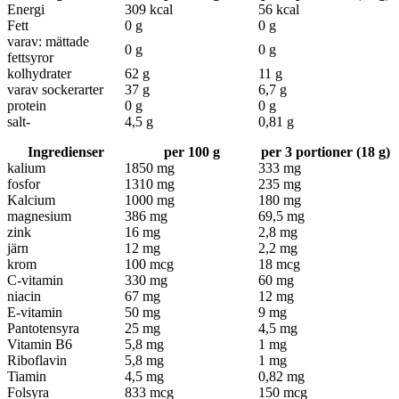
Energi
309 kcal
56 kcal
Fett
0 g
0 g
varav: mättade
0 g
0 g
fettsyror
kolhydrater
62 g
11 g
varav sockerarter
37 g
6,7 g
protein
0 g
0 g
salt-
4,5 g
0,81 g
Ingredienser
per 100 g
per 3 portioner (18 g)
kalium
1850 mg
333 mg
fosfor
1310 mg
235 mg
Kalcium
1000 mg
180 mg
magnesium
386 mg
69,5 mg
zink
16 mg
2,8 mg
järn
12 mg
2,2 mg
krom
100 mcg
18 mcg
C-vitamin
330 mg
60 mg
niacin
67 mg
12 mg
E-vitamin
50 mg
9 mg
Pantotensyra
25 mg
4,5 mg
Vitamin B6
5,8 mg
1 mg
Riboflavin
5,8 mg
1 mg
Tiamin
4,5 mg
0,82 mg
Folsyra
833 mcg
150 mcg