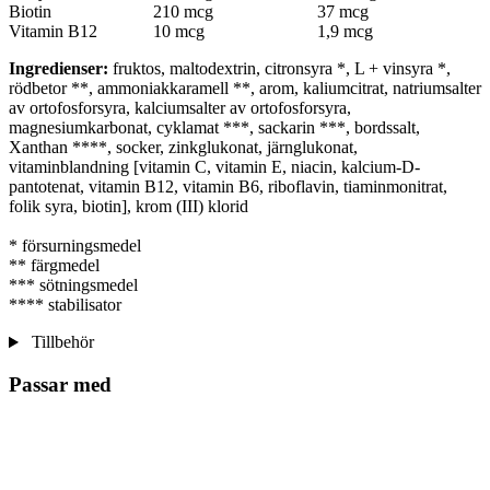
Biotin
210 mcg
37 mcg
Vitamin B12
10 mcg
1,9 mcg
Ingredienser:
fruktos, maltodextrin, citronsyra *, L + vinsyra *,
rödbetor **, ammoniakkaramell **, arom, kaliumcitrat, natriumsalter
av ortofosforsyra, kalciumsalter av ortofosforsyra,
magnesiumkarbonat, cyklamat ***, sackarin ***, bordssalt,
Xanthan ****, socker, zinkglukonat, järnglukonat,
vitaminblandning [vitamin C, vitamin E, niacin, kalcium-D-
pantotenat, vitamin B12, vitamin B6, riboflavin, tiaminmonitrat,
folik syra, biotin], krom (III) klorid
* försurningsmedel
** färgmedel
*** sötningsmedel
**** stabilisator
Tillbehör
Passar med