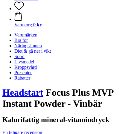
Varukorg
0 kr
Varumärken
Bra för
Näringsämnen
Diet & gå ner i vikt
Sport
Livsmedel
Kroppsvård
Presenter
Rabatter
Headstart
Focus Plus MVP
Instant Powder - Vinbär
Kalorifattig mineral-vitamindryck
En tidigare recension