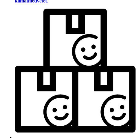
klimatmedvetet
.