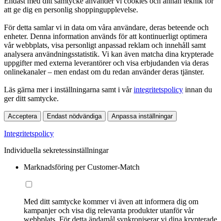
Endast med ditt samtycke använder vi cookies och annan teknik för
att ge dig en personlig shoppingupplevelse.
För detta samlar vi in data om våra användare, deras beteende och
enheter. Denna information används för att kontinuerligt optimera
vår webbplats, visa personligt anpassad reklam och innehåll samt
analysera användningsstatistik. Vi kan även matcha dina krypterade
uppgifter med externa leverantörer och visa erbjudanden via deras
onlinekanaler – men endast om du redan använder deras tjänster.
Läs gärna mer i inställningarna samt i vår
integritetspolicy
innan du
ger ditt samtycke.
Acceptera
Endast nödvändiga
Anpassa inställningar
Integritetspolicy
Individuella sekretessinställningar
Marknadsföring per Customer-Match
Med ditt samtycke kommer vi även att informera dig om
kampanjer och visa dig relevanta produkter utanför vår
webbplats. För detta ändamål synkroniserar vi dina krypterade