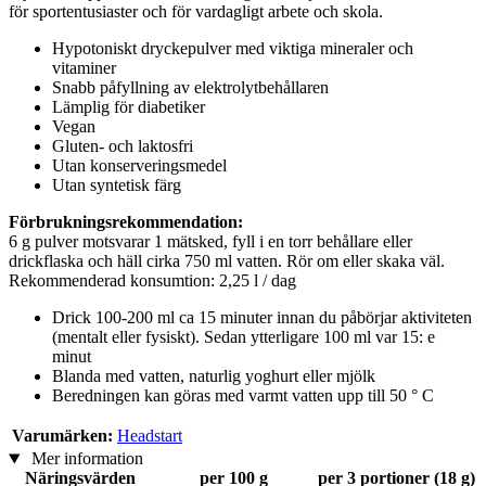
för sportentusiaster och för vardagligt arbete och skola.
Hypotoniskt dryckepulver med viktiga mineraler och
vitaminer
Snabb påfyllning av elektrolytbehållaren
Lämplig för diabetiker
Vegan
Gluten- och laktosfri
Utan konserveringsmedel
Utan syntetisk färg
Förbrukningsrekommendation:
6 g pulver motsvarar 1 mätsked, fyll i en torr behållare eller
drickflaska och häll cirka 750 ml vatten. Rör om eller skaka väl.
Rekommenderad konsumtion: 2,25 l / dag
Drick 100-200 ml ca 15 minuter innan du påbörjar aktiviteten
(mentalt eller fysiskt). Sedan ytterligare 100 ml var 15: e
minut
Blanda med vatten, naturlig yoghurt eller mjölk
Beredningen kan göras med varmt vatten upp till 50 ° C
Varumärken:
Headstart
Mer information
Näringsvärden
per 100 g
per 3 portioner (18 g)