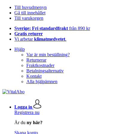
Till huvudmenyn
Gå till innehållet
Till varukorgen
Sverige: Fri standardfrakt
från 890 kr
Gratis returer
Vi arbetar
klimatmedvetet
.
Hjälp
Var är min beställning?
Returnerar
Fraktkostnader
Betalningsalternativ
Kontakt
Alla hjälpämnen
Logga in
Registrera nu
Är du
ny här?
Skapa konto