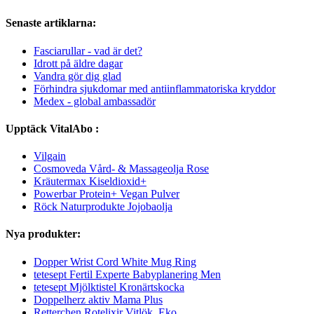
Senaste artiklarna:
Fasciarullar - vad är det?
Idrott på äldre dagar
Vandra gör dig glad
Förhindra sjukdomar med antiinflammatoriska kryddor
Medex - global ambassadör
Upptäck VitalAbo :
Vilgain
Cosmoveda Vård- & Massageolja Rose
Kräutermax Kiseldioxid+
Powerbar Protein+ Vegan Pulver
Röck Naturprodukte Jojobaolja
Nya produkter:
Dopper Wrist Cord White Mug Ring
tetesept Fertil Experte Babyplanering Men
tetesept Mjölktistel Kronärtskocka
Doppelherz aktiv Mama Plus
Retterchen Rotelixir Vitlök, Eko