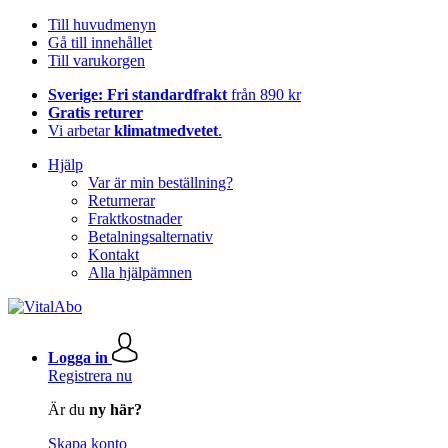
Till huvudmenyn
Gå till innehållet
Till varukorgen
Sverige: Fri standardfrakt
från 890 kr
Gratis returer
Vi arbetar
klimatmedvetet
.
Hjälp
Var är min beställning?
Returnerar
Fraktkostnader
Betalningsalternativ
Kontakt
Alla hjälpämnen
Logga in
Registrera nu
Är du
ny här?
Skapa konto