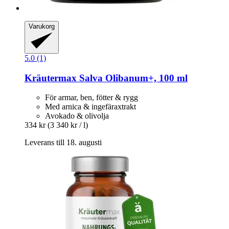
Varukorg
5.0 (1)
Kräutermax
Salva Olibanum+, 100 ml
För armar, ben, fötter & rygg
Med arnica & ingefäraxtrakt
Avokado & olivolja
334 kr
(3 340 kr / l)
Leverans till 18. augusti