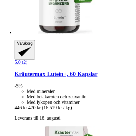
Varukorg
5.0 (2)
Kräutermax
Lutein+, 60 Kapslar
-5%
Med mineraler
Med betakaroten och zeaxantin
Med lykopen och vitaminer
446 kr
470 kr
(16 519 kr / kg)
Leverans till 18. augusti