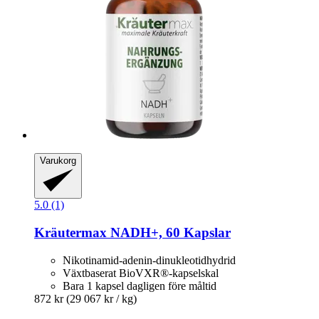
Varukorg
5.0 (1)
Kräutermax
NADH+, 60 Kapslar
Nikotinamid-adenin-dinukleotidhydrid
Växtbaserat BioVXR®-kapselskal
Bara 1 kapsel dagligen före måltid
872 kr
(29 067 kr / kg)