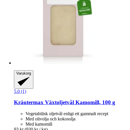
Varukorg
5.0 (1)
Kräutermax
Växtoljetvål Kamomill, 100 g
Vegetabilisk oljetvål enligt ett gammalt recept
Med olivolja och kokosolja
Med kamomill
93 kr
(930 kr / kg)