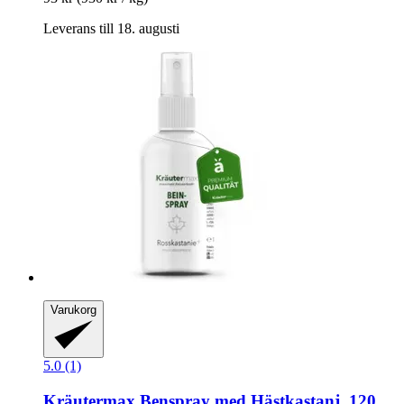
Leverans till 18. augusti
Varukorg
5.0 (1)
Kräutermax
Benspray med Hästkastanj, 120