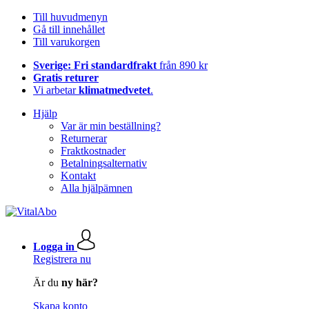
Till huvudmenyn
Gå till innehållet
Till varukorgen
Sverige: Fri standardfrakt
från 890 kr
Gratis returer
Vi arbetar
klimatmedvetet
.
Hjälp
Var är min beställning?
Returnerar
Fraktkostnader
Betalningsalternativ
Kontakt
Alla hjälpämnen
Logga in
Registrera nu
Är du
ny här?
Skapa konto