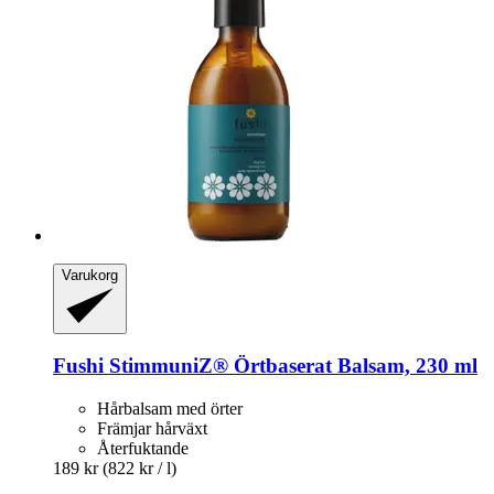
Varukorg
Fushi
StimmuniZ® Örtbaserat Balsam, 230 ml
Hårbalsam med örter
Främjar hårväxt
Återfuktande
189 kr
(822 kr / l)