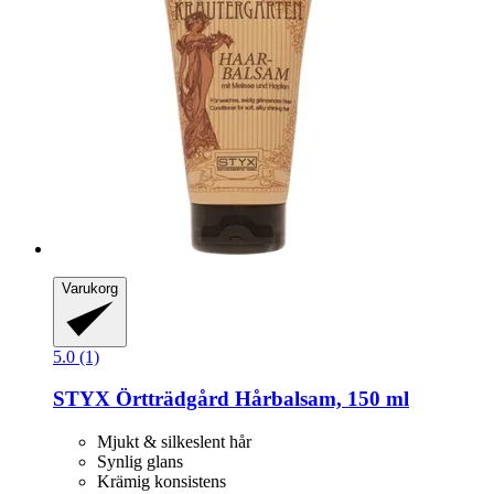
Varukorg
5.0 (1)
STYX
Örtträdgård Hårbalsam, 150 ml
Mjukt & silkeslent hår
Synlig glans
Krämig konsistens