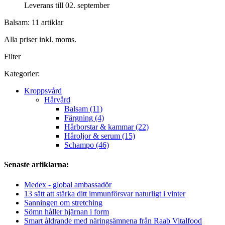
Leverans till 02. september
Balsam: 11 artiklar
Alla priser inkl. moms.
Filter
Kategorier:
Kroppsvård
Hårvård
Balsam (11)
Färgning (4)
Hårborstar & kammar (22)
Håroljor & serum (15)
Schampo (46)
Senaste artiklarna:
Medex - global ambassadör
13 sätt att stärka ditt immunförsvar naturligt i vinter
Sanningen om stretching
Sömn håller hjärnan i form
Smart åldrande med näringsämnena från Raab Vitalfood