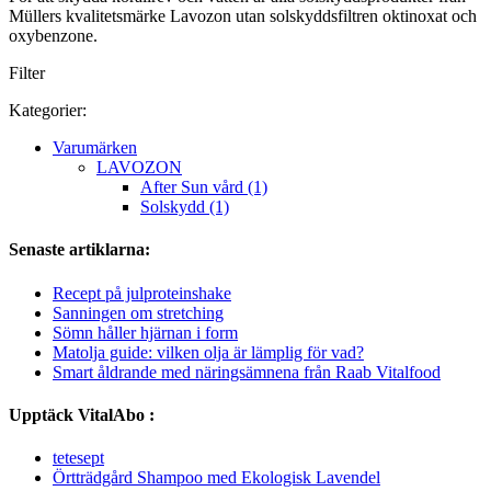
Müllers kvalitetsmärke Lavozon utan solskyddsfiltren oktinoxat och
oxybenzone.
Filter
Kategorier:
Varumärken
LAVOZON
After Sun vård (1)
Solskydd (1)
Senaste artiklarna:
Recept på julproteinshake
Sanningen om stretching
Sömn håller hjärnan i form
Matolja guide: vilken olja är lämplig för vad?
Smart åldrande med näringsämnena från Raab Vitalfood
Upptäck VitalAbo :
tetesept
Örtträdgård Shampoo med Ekologisk Lavendel