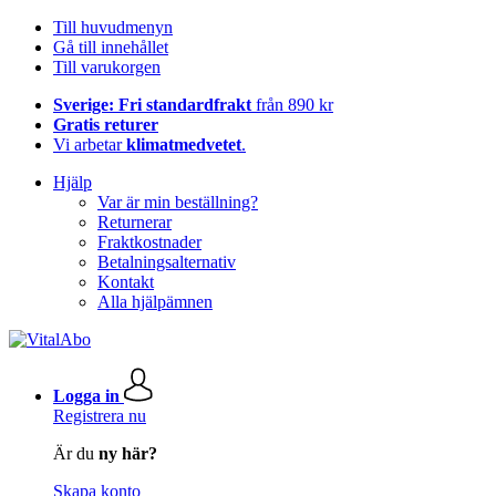
Till huvudmenyn
Gå till innehållet
Till varukorgen
Sverige: Fri standardfrakt
från 890 kr
Gratis returer
Vi arbetar
klimatmedvetet
.
Hjälp
Var är min beställning?
Returnerar
Fraktkostnader
Betalningsalternativ
Kontakt
Alla hjälpämnen
Logga in
Registrera nu
Är du
ny här?
Skapa konto