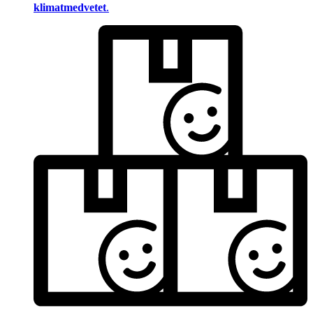
klimatmedvetet
.