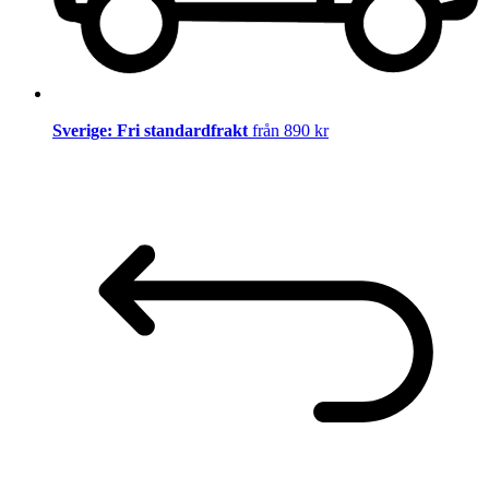
Sverige: Fri standardfrakt
från 890 kr