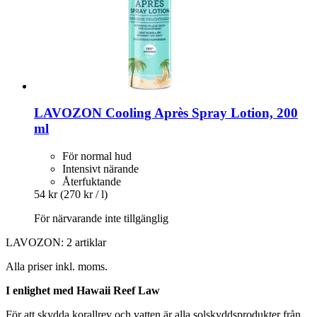
LAVOZON
Cooling Après Spray Lotion, 200
ml
För normal hud
Intensivt närande
Återfuktande
54 kr
(270 kr / l)
För närvarande inte tillgänglig
LAVOZON: 2 artiklar
Alla priser inkl. moms.
I enlighet med Hawaii Reef Law
För att skydda korallrev och vatten är alla solskyddsprodukter från