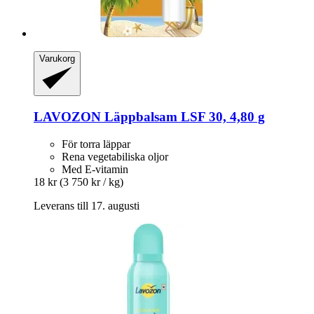
Varukorg
LAVOZON
Läppbalsam LSF 30, 4,80 g
För torra läppar
Rena vegetabiliska oljor
Med E-vitamin
18 kr
(3 750 kr / kg)
Leverans till 17. augusti