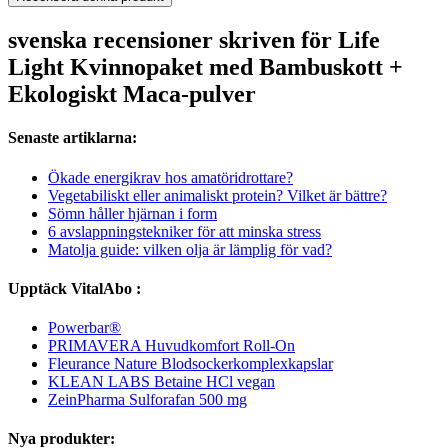
svenska recensioner skriven för Life
Light Kvinnopaket med Bambuskott +
Ekologiskt Maca-pulver
Senaste artiklarna:
Ökade energikrav hos amatöridrottare?
Vegetabiliskt eller animaliskt protein? Vilket är bättre?
Sömn håller hjärnan i form
6 avslappningstekniker för att minska stress
Matolja guide: vilken olja är lämplig för vad?
Upptäck VitalAbo :
Powerbar®
PRIMAVERA Huvudkomfort Roll-On
Fleurance Nature Blodsockerkomplexkapslar
KLEAN LABS Betaine HCl vegan
ZeinPharma Sulforafan 500 mg
Nya produkter: