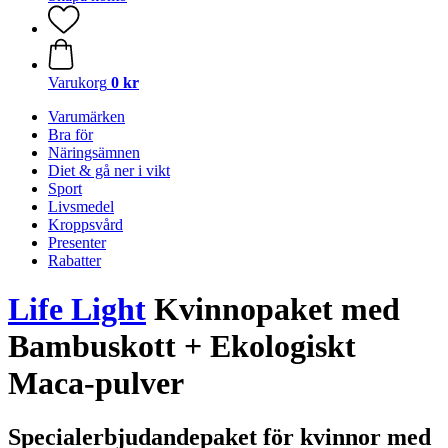
Varukorg
0 kr
Varumärken
Bra för
Näringsämnen
Diet & gå ner i vikt
Sport
Livsmedel
Kroppsvård
Presenter
Rabatter
Life Light
Kvinnopaket med
Bambuskott + Ekologiskt
Maca-pulver
Specialerbjudandepaket för kvinnor med