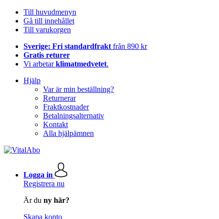
Till huvudmenyn
Gå till innehållet
Till varukorgen
Sverige: Fri standardfrakt
från 890 kr
Gratis returer
Vi arbetar
klimatmedvetet
.
Hjälp
Var är min beställning?
Returnerar
Fraktkostnader
Betalningsalternativ
Kontakt
Alla hjälpämnen
Logga in
Registrera nu
Är du
ny här?
Skapa konto