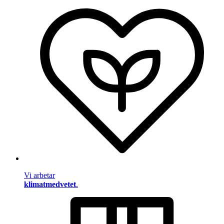
Vi arbetar
klimatmedvetet
.