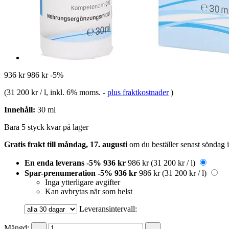
936 kr
986 kr
-5%
(
31 200 kr / l
, inkl. 6% moms.
-
plus fraktkostnader
)
Innehåll:
30 ml
Bara 5 styck kvar på lager
Gratis frakt till måndag, 17. augusti
om du beställer senast
söndag 
En enda leverans
-5%
936 kr
986 kr
(31 200 kr / l)
Spar-prenumeration
-5%
936 kr
986 kr
(31 200 kr / l)
Inga ytterligare avgifter
Kan avbrytas när som helst
Leveransintervall:
Mängd: