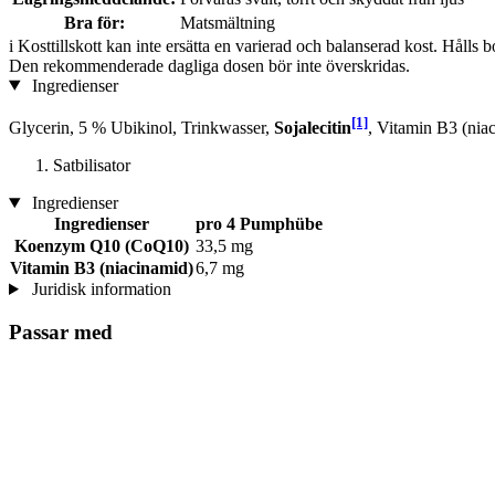
Bra för:
Matsmältning
i
Kosttillskott kan inte ersätta en varierad och balanserad kost. Hålls b
Den rekommenderade dagliga dosen bör inte överskridas.
Ingredienser
[1]
Glycerin, 5 % Ubikinol, Trinkwasser,
Sojalecitin
, Vitamin B3 (nia
Satbilisator
Ingredienser
Ingredienser
pro 4 Pumphübe
Koenzym Q10 (CoQ10)
33,5 mg
Vitamin B3 (niacinamid)
6,7 mg
Juridisk information
Passar med