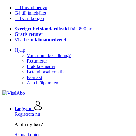
Till huvudmenyn
Gå till innehållet
Till varukorgen
Sverige: Fri standardfrakt
från 890 kr
Gratis returer
Vi arbetar
klimatmedvetet
.
Hjälp
Var är min beställning?
Returnerar
Fraktkostnader
Betalningsalternativ
Kontakt
Alla hjälpämnen
Logga in
Registrera nu
Är du
ny här?
Skapa konto