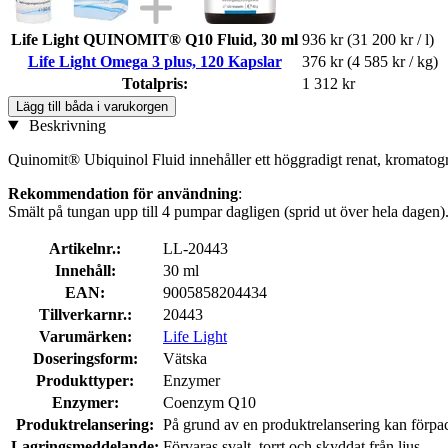
Life Light QUINOMIT® Q10 Fluid, 30 ml
936 kr
(31 200 kr / l)
Life Light Omega 3 plus, 120 Kapslar
376 kr
(4 585 kr / kg)
Totalpris:
1 312 kr
Lägg till båda i varukorgen
Beskrivning
Quinomit® Ubiquinol Fluid innehåller ett höggradigt renat, kromatogr
Rekommendation för användning
:
Smält på tungan upp till 4 pumpar dagligen (sprid ut över hela dagen)
Artikelnr.:
LL-20443
Innehåll:
30 ml
EAN:
9005858204434
Tillverkarnr.:
20443
Varumärken:
Life Light
Doseringsform:
Vätska
Produkttyper:
Enzymer
Enzymer:
Coenzym Q10
Produktrelansering:
På grund av en produktrelansering kan förpack
Lagringsmeddelande:
Förvaras svalt, torrt och skyddat från ljus