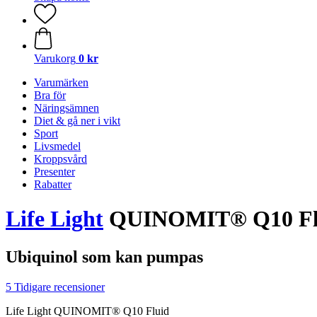
Varukorg
0 kr
Varumärken
Bra för
Näringsämnen
Diet & gå ner i vikt
Sport
Livsmedel
Kroppsvård
Presenter
Rabatter
Life Light
QUINOMIT® Q10 Flu
Ubiquinol som kan pumpas
5 Tidigare recensioner
Life Light QUINOMIT® Q10 Fluid