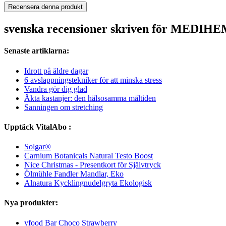
Recensera denna produkt
svenska recensioner skriven för MEDIH
Senaste artiklarna:
Idrott på äldre dagar
6 avslappningstekniker för att minska stress
Vandra gör dig glad
Äkta kastanjer: den hälsosamma måltiden
Sanningen om stretching
Upptäck VitalAbo :
Solgar®
Carnium Botanicals Natural Testo Boost
Nice Christmas - Presentkort för Självtryck
Ölmühle Fandler Mandlar, Eko
Alnatura Kycklingnudelgryta Ekologisk
Nya produkter:
yfood Bar Choco Strawberry