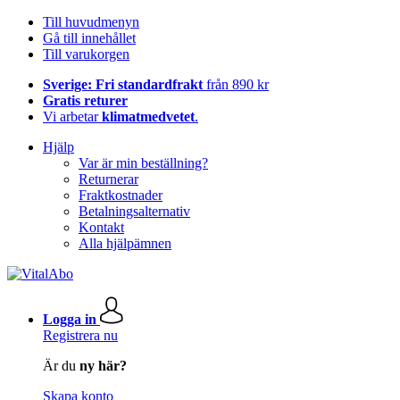
Till huvudmenyn
Gå till innehållet
Till varukorgen
Sverige: Fri standardfrakt
från 890 kr
Gratis returer
Vi arbetar
klimatmedvetet
.
Hjälp
Var är min beställning?
Returnerar
Fraktkostnader
Betalningsalternativ
Kontakt
Alla hjälpämnen
Logga in
Registrera nu
Är du
ny här?
Skapa konto