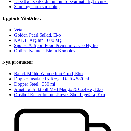
13 sätt att stärka ditt immunförsvar naturligt i vinter
Sanningen om stretching
Upptäck VitalAbo :
Vetain
Golden Pearl Sallad, Eko
KAL L-Arginin 1000 Mg
Sponser® Sport Food Premium vassle Hydro
Optima Naturals Biotin Komplex
Nya produkter:
Bauck Mühle Wunderbrot Gold, Eko
Dopper Insulated x Royal Delft - 580 ml
Dopper Steel - 350 ml
Alnatura Fruktboll Med Mango & Cashew, Eko
Obsthof Retter Immun-Power Shot Ingefära, Eko