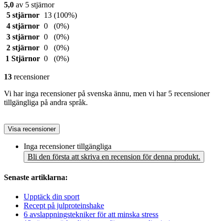
5,0
av 5 stjärnor
5 stjärnor
13
(100%)
4 stjärnor
0
(0%)
3 stjärnor
0
(0%)
2 stjärnor
0
(0%)
1 Stjärnor
0
(0%)
13
recensioner
Vi har inga recensioner på svenska ännu, men vi har 5 recensioner
tillgängliga på andra språk.
Visa recensioner
Inga recensioner tillgängliga
Bli den första att skriva en recension för denna produkt.
Senaste artiklarna:
Upptäck din sport
Recept på julproteinshake
6 avslappningstekniker för att minska stress