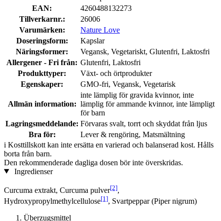
EAN:
4260488132273
Tillverkarnr.:
26006
Varumärken:
Nature Love
Doseringsform:
Kapslar
Näringsformer:
Vegansk, Vegetariskt, Glutenfri, Laktosfri
Allergener - Fri från:
Glutenfri, Laktosfri
Produkttyper:
Växt- och örtprodukter
Egenskaper:
GMO-fri, Vegansk, Vegetarisk
inte lämplig för gravida kvinnor, inte
Allmän information:
lämplig för ammande kvinnor, inte lämpligt
för barn
Lagringsmeddelande:
Förvaras svalt, torrt och skyddat från ljus
Bra för:
Lever & rengöring, Matsmältning
i
Kosttillskott kan inte ersätta en varierad och balanserad kost. Hålls
borta från barn.
Den rekommenderade dagliga dosen bör inte överskridas.
Ingredienser
[2]
Curcuma extrakt, Curcuma pulver
,
[1]
Hydroxypropylmethylcellulose
, Svartpeppar (Piper nigrum)
Überzugsmittel