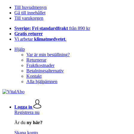
Till huvudmenyn
Gå till innehållet
Till varukorgen
Sverige: Fri standardfrakt
från 890 kr
Gratis returer
Vi arbetar
klimatmedvetet
.
Hjälp
Var är min beställning?
Returnerar
Fraktkostnader
Betalningsalternativ
Kontakt
Alla hjälpämnen
Logga in
Registrera nu
Är du
ny här?
Skapa konto