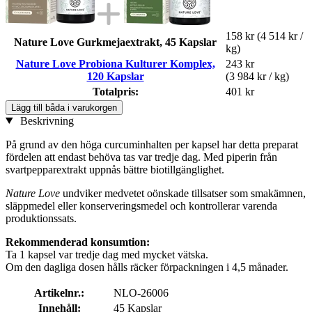
158 kr
(4 514 kr /
Nature Love Gurkmejaextrakt, 45 Kapslar
kg)
Nature Love Probiona Kulturer Komplex,
243 kr
120 Kapslar
(3 984 kr / kg)
Totalpris:
401 kr
Lägg till båda i varukorgen
Beskrivning
På grund av den höga curcuminhalten per kapsel har detta preparat
fördelen att endast behöva tas var tredje dag. Med piperin från
svartpepparextrakt uppnås bättre biotillgänglighet.
Nature Love
undviker medvetet oönskade tillsatser som smakämnen,
släppmedel eller konserveringsmedel och kontrollerar varenda
produktionssats.
Rekommenderad konsumtion:
Ta 1 kapsel var tredje dag med mycket vätska.
Om den dagliga dosen hålls räcker förpackningen i 4,5 månader.
Artikelnr.:
NLO-26006
Innehåll:
45 Kapslar