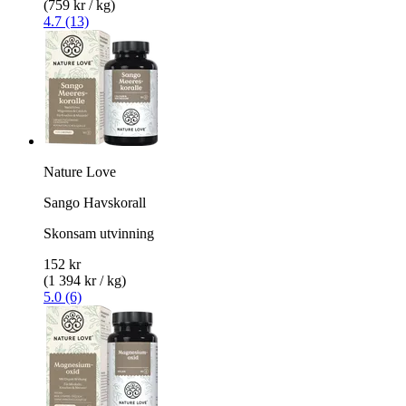
(759 kr / kg)
4.7 (13)
Nature Love
Sango Havskorall
Skonsam utvinning
152 kr
(1 394 kr / kg)
5.0 (6)