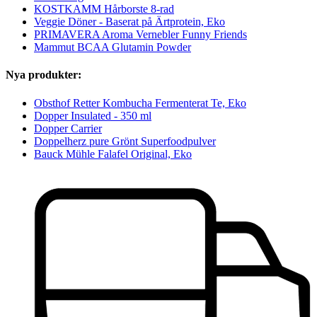
KOSTKAMM Hårborste 8-rad
Veggie Döner - Baserat på Ärtprotein, Eko
PRIMAVERA Aroma Vernebler Funny Friends
Mammut BCAA Glutamin Powder
Nya produkter:
Obsthof Retter Kombucha Fermenterat Te, Eko
Dopper Insulated - 350 ml
Dopper Carrier
Doppelherz pure Grönt Superfoodpulver
Bauck Mühle Falafel Original, Eko