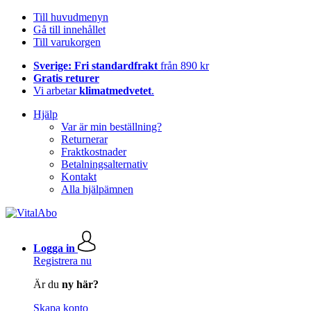
Till huvudmenyn
Gå till innehållet
Till varukorgen
Sverige: Fri standardfrakt
från 890 kr
Gratis returer
Vi arbetar
klimatmedvetet
.
Hjälp
Var är min beställning?
Returnerar
Fraktkostnader
Betalningsalternativ
Kontakt
Alla hjälpämnen
Logga in
Registrera nu
Är du
ny här?
Skapa konto