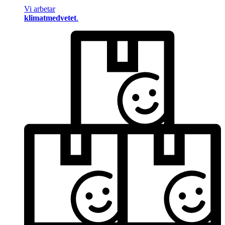
Vi arbetar
klimatmedvetet
.