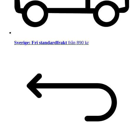
Sverige: Fri standardfrakt
från 890 kr