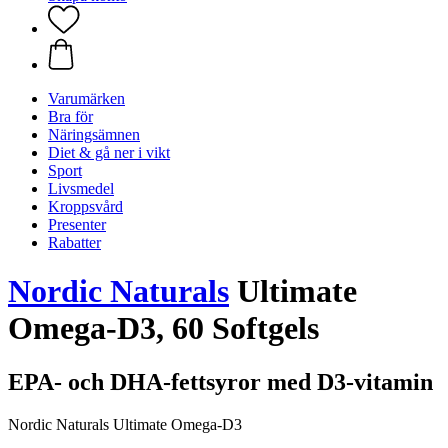
Varumärken
Bra för
Näringsämnen
Diet & gå ner i vikt
Sport
Livsmedel
Kroppsvård
Presenter
Rabatter
Nordic Naturals
Ultimate
Omega-D3, 60 Softgels
EPA- och DHA-fettsyror med D3-vitamin
Nordic Naturals Ultimate Omega-D3