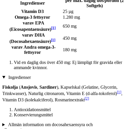
per max. daglig dos/portion (2
Ingredienser
Softgels)
Vitamin D3
25 µg
Omega-3 fettsyror
1.280 mg
varav EPA
650 mg
[1]
(Eicosapentaensäure)
varav DHA
450 mg
[1]
(Docosahexaensäure)
varav Andra omega-3-
180 mg
fettsyror
Vid en daglig dos över 450 mg: Ej lämpligt för gravida eller
ammande kvinnor.
Ingredienser
Fiskolja
(
Ansjovis
,
Sardiner
), Kapselskal (Gelatine, Glycerin,
[1]
Trinkwasser), Naturlig citronarom, Vitamin E (d-alfa-tokoferol)
,
[2]
Vitamin D3 (kolekalciferol), Rosmarinextrakt
Antioxidationsmittel
Konservierungsmittel
Allmän information om docosahexaensyra och