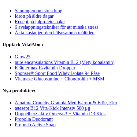
Sanningen om stretching
Idrott på äldre dagar
Recept på julproteinshake
6 avslappningstekniker för att minska stress
Äkta kastanjer: den hälsosamma måltiden
Upptäck VitalAbo :
Glow25
pure encapsulations Vitamin B12 (Metylkobalamin)
Kräutermax E-vitamin Droppar
Sponser® Sport Food Whey Isolate 94 Påse
Vitamaze Glucosamine + Chondroitin + MSM
Nya produkter:
Alnatura Crunchy Granola Med Kärnor & Frön, Eko
tetesept B12 Vita-Kick Intensiv 500 μg
Doppelherz aktiv Omega-3 + Vitamin D3 Kids
Propolia Deodorant
Propolia Active Soap