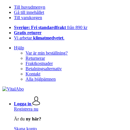
Till huvudmenyn
Gå till innehållet
Till varukorgen
Sverige: Fri standardfrakt
från 890 kr
Gratis returer
Vi arbetar
klimatmedvetet
.
Hjälp
Var är min beställning?
Returnerar
Fraktkostnader
Betalningsalternativ
Kontakt
Alla hjälpämnen
Logga in
Registrera nu
Är du
ny här?
Skapa konto