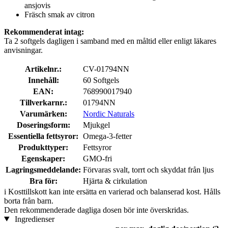
ansjovis
Fräsch smak av citron
Rekommenderat intag:
Ta 2 softgels dagligen i samband med en måltid eller enligt läkares
anvisningar.
Artikelnr.:
CV-01794NN
Innehåll:
60 Softgels
EAN:
768990017940
Tillverkarnr.:
01794NN
Varumärken:
Nordic Naturals
Doseringsform:
Mjukgel
Essentiella fettsyror:
Omega-3-fetter
Produkttyper:
Fettsyror
Egenskaper:
GMO-fri
Lagringsmeddelande:
Förvaras svalt, torrt och skyddat från ljus
Bra för:
Hjärta & cirkulation
i
Kosttillskott kan inte ersätta en varierad och balanserad kost. Hålls
borta från barn.
Den rekommenderade dagliga dosen bör inte överskridas.
Ingredienser