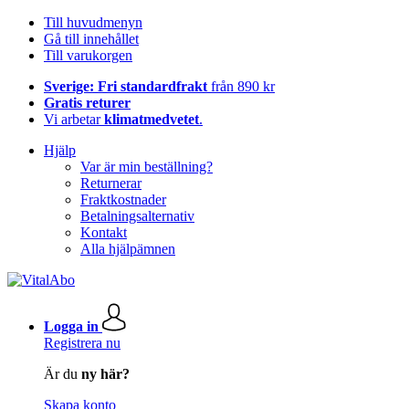
Till huvudmenyn
Gå till innehållet
Till varukorgen
Sverige: Fri standardfrakt
från 890 kr
Gratis returer
Vi arbetar
klimatmedvetet
.
Hjälp
Var är min beställning?
Returnerar
Fraktkostnader
Betalningsalternativ
Kontakt
Alla hjälpämnen
Logga in
Registrera nu
Är du
ny här?
Skapa konto