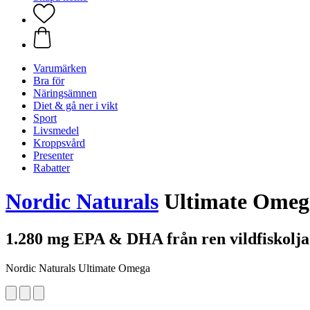
Varumärken
Bra för
Näringsämnen
Diet & gå ner i vikt
Sport
Livsmedel
Kroppsvård
Presenter
Rabatter
Nordic Naturals
Ultimate Omega
1.280 mg EPA & DHA från ren vildfiskolja
Nordic Naturals Ultimate Omega