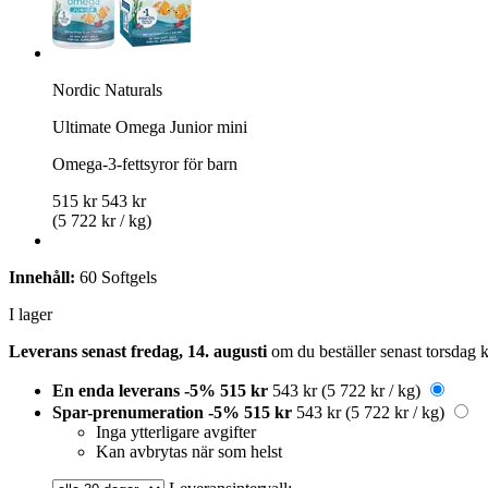
Nordic Naturals
Ultimate Omega Junior mini
Omega-3-fettsyror för barn
515 kr
543 kr
(5 722 kr / kg)
Innehåll:
60 Softgels
I lager
Leverans senast fredag, 14. augusti
om du beställer senast
torsdag 
En enda leverans
-5%
515 kr
543 kr
(5 722 kr / kg)
Spar-prenumeration
-5%
515 kr
543 kr
(5 722 kr / kg)
Inga ytterligare avgifter
Kan avbrytas när som helst