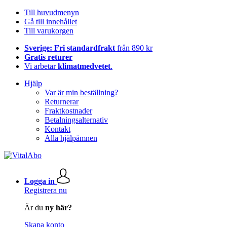
Till huvudmenyn
Gå till innehållet
Till varukorgen
Sverige: Fri standardfrakt
från 890 kr
Gratis returer
Vi arbetar
klimatmedvetet
.
Hjälp
Var är min beställning?
Returnerar
Fraktkostnader
Betalningsalternativ
Kontakt
Alla hjälpämnen
Logga in
Registrera nu
Är du
ny här?
Skapa konto