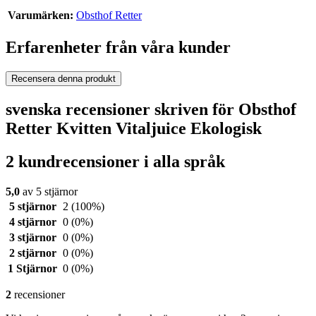
Varumärken:
Obsthof Retter
Erfarenheter från våra kunder
Recensera denna produkt
svenska recensioner skriven för Obsthof
Retter Kvitten Vitaljuice Ekologisk
2 kundrecensioner i alla språk
5,0
av 5 stjärnor
5 stjärnor
2
(100%)
4 stjärnor
0
(0%)
3 stjärnor
0
(0%)
2 stjärnor
0
(0%)
1 Stjärnor
0
(0%)
2
recensioner