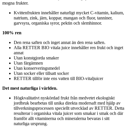
mogna frukter.
Kvittenfrukten innehåller naturligt mycket C-vitamin, kalium,
natrium, zink, järn, koppar, mangan och fluor, tanniner,
garvsyra, organiska syror, pektin och slemhinnor.
100% ren
Den rena saften och inget annat än den rena saften.
Alla RETTER BIO vitala juice innehåller ren frukt och inget
annat
Utan konstgjorda smaker
Utan färgämnen
Utan konserveringsmedel
Utan socker eller tillsatt socker
RETTER tillför inte ens vatten till BIO-vitaljuicer
Det mest naturliga i världen.
Högkvalitativt nyskördad frukt från medvetet ekologiskt
jordbruk bearbetas till unika direkta modersaft med hjälp av
tillverkningsprocessen speciellt utvecklad av RETTER. Detta
resulterar i organiska vitala juicer som smakar i smak och där
framför allt vitaminerna och mineralerna bevaras i sitt
naturliga ursprung.