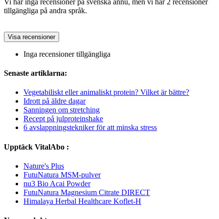
Vi har inga recensioner på svenska ännu, men vi har 2 recensioner
tillgängliga på andra språk.
Visa recensioner
Inga recensioner tillgängliga
Senaste artiklarna:
Vegetabiliskt eller animaliskt protein? Vilket är bättre?
Idrott på äldre dagar
Sanningen om stretching
Recept på julproteinshake
6 avslappningstekniker för att minska stress
Upptäck VitalAbo :
Nature's Plus
FutuNatura MSM-pulver
nu3 Bio Acai Powder
FutuNatura Magnesium Citrate DIRECT
Himalaya Herbal Healthcare Koflet-H