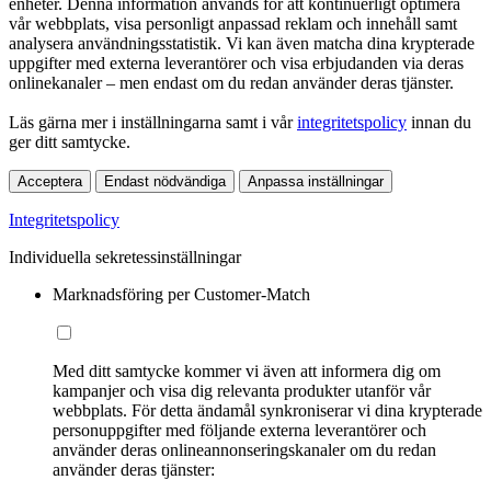
enheter. Denna information används för att kontinuerligt optimera
vår webbplats, visa personligt anpassad reklam och innehåll samt
analysera användningsstatistik. Vi kan även matcha dina krypterade
uppgifter med externa leverantörer och visa erbjudanden via deras
onlinekanaler – men endast om du redan använder deras tjänster.
Läs gärna mer i inställningarna samt i vår
integritetspolicy
innan du
ger ditt samtycke.
Acceptera
Endast nödvändiga
Anpassa inställningar
Integritetspolicy
Individuella sekretessinställningar
Marknadsföring per Customer-Match
Med ditt samtycke kommer vi även att informera dig om
kampanjer och visa dig relevanta produkter utanför vår
webbplats. För detta ändamål synkroniserar vi dina krypterade
personuppgifter med följande externa leverantörer och
använder deras onlineannonseringskanaler om du redan
använder deras tjänster: