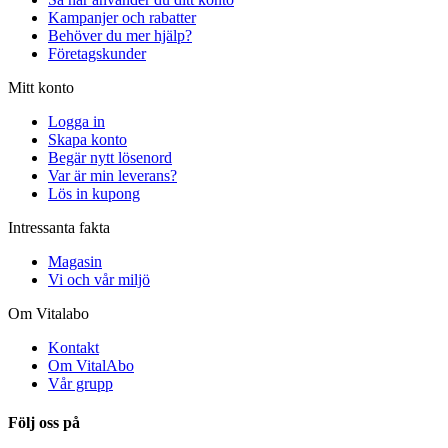
Kampanjer och rabatter
Behöver du mer hjälp?
Företagskunder
Mitt konto
Logga in
Skapa konto
Begär nytt lösenord
Var är min leverans?
Lös in kupong
Intressanta fakta
Magasin
Vi och vår miljö
Om Vitalabo
Kontakt
Om VitalAbo
Vår grupp
Följ oss på