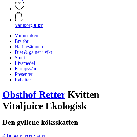
Varukorg
0 kr
Varumärken
Bra för
Näringsämnen
Diet & gå ner i vikt
Sport
Livsmedel
Kroppsvård
Presenter
Rabatter
Obsthof Retter
Kvitten
Vitaljuice Ekologisk
Den gyllene köksskatten
2 Tidigare recensioner