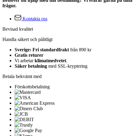
Behöver du hjälp med din beställning? Vi svarar gärna på dina
frågor.
Kontakta oss
Bevisad kvalitet
Handla säkert och pålitligt
Sverige: Fri standardfrakt
från 890 kr
Gratis returer
Vi arbetar
klimatmedvetet
.
Säker betalning
med SSL-kryptering
Betala bekvämt med
Förskottsbetalning