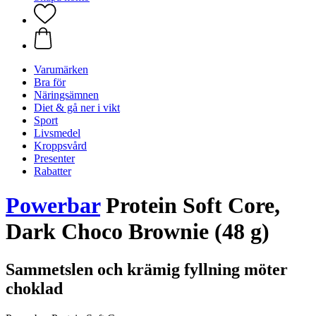
Varumärken
Bra för
Näringsämnen
Diet & gå ner i vikt
Sport
Livsmedel
Kroppsvård
Presenter
Rabatter
Powerbar
Protein Soft Core,
Dark Choco Brownie (48 g)
Sammetslen och krämig fyllning möter
choklad