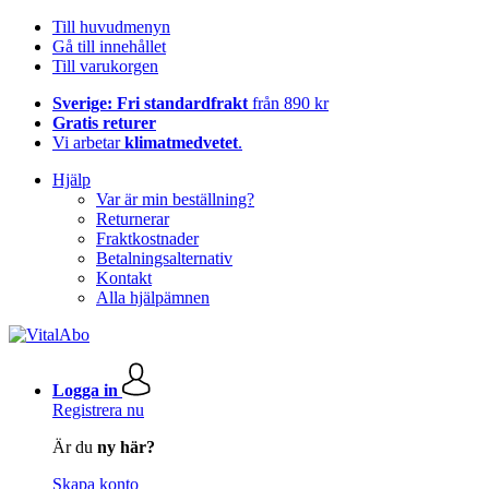
Till huvudmenyn
Gå till innehållet
Till varukorgen
Sverige: Fri standardfrakt
från 890 kr
Gratis returer
Vi arbetar
klimatmedvetet
.
Hjälp
Var är min beställning?
Returnerar
Fraktkostnader
Betalningsalternativ
Kontakt
Alla hjälpämnen
Logga in
Registrera nu
Är du
ny här?
Skapa konto