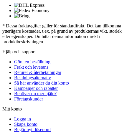
* Dessa fraktavgifter gäller för standardfrakt. Det kan tillkomma
ytterligare kostnader, t.ex. på grund av produkternas vikt, storlek
eller egenskaper. Du hittar denna information direkt i
produktbeskrivningen.
Hjälp och support
Göra en beställning
Frakt och leverans
Returer & återbetalningar
Betalningsalternativ
Så här använder du ditt konto
Kampanjer och rabatter
Behöver du mer hjälp?
Företagskunder
Mitt konto
Logga in
Skapa konto
Begär nytt lösenord