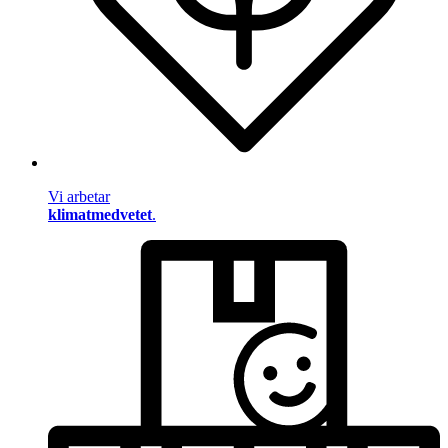
Vi arbetar
klimatmedvetet
.