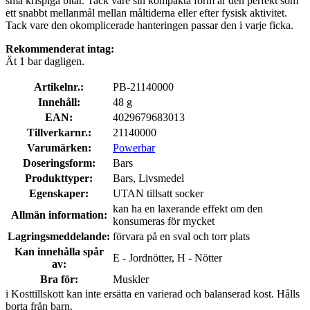
små krispiga bitar. Tack vare sin kompakta form är den perfekt som
ett snabbt mellanmål mellan måltiderna eller efter fysisk aktivitet.
Tack vare den okomplicerade hanteringen passar den i varje ficka.
Rekommenderat intag:
Ät 1 bar dagligen.
Artikelnr.:
PB-21140000
Innehåll:
48 g
EAN:
4029679683013
Tillverkarnr.:
21140000
Varumärken:
Powerbar
Doseringsform:
Bars
Produkttyper:
Bars, Livsmedel
Egenskaper:
UTAN tillsatt socker
kan ha en laxerande effekt om den
Allmän information:
konsumeras för mycket
Lagringsmeddelande:
förvara på en sval och torr plats
Kan innehålla spår
E - Jordnötter, H - Nötter
av:
Bra för:
Muskler
i
Kosttillskott kan inte ersätta en varierad och balanserad kost. Hålls
borta från barn.