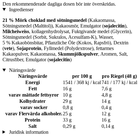
Den rekommenderade dagliga dosen bör inte överskridas.
Ingredienser
21 % Mörk choklad med sötningsmedel
(Kakaomassa,
Sötningsmedel (Maltitol)), Kakaosmör, Emulgator (
sojalecitin
),
Milcheiweiss
, kollagenhydrolysat, Fuktgivande medel (Glycerin),
Sötningsmedel (Sorbit, Sukralos, Acesulfam-K), Wasser,
5 % Kakaobönsbitar, Pflanzliche Öle (Kokos, Rapsfrö), Dextrin
(
vete
),
Sojaprotein
, Fyllmedel (Polydextrose), fettarmes
Kakaopulver, Kakaomassa,
Skummjölkspulver
, Aromen, Salt,
Citrusfiber, Emulgator (
sojalecitin
)
Näringsvärde
Näringsvärde
per 100 g
pro Riegel (48 g)
Energi
1541 / 368 kj / kcal
741 / 177 kj / kcal
Fett
16 g
7,6 g
varav mättade fettsyror
10 g
4,8 g
Kolhydrater
29 g
14 g
varav socker
0,8 g
0,4 g
varav Flervärda alkoholer.
25 g
12 g
Protein
33 g
16 g
Salt
0,29 g
0,14 g
Juridisk information