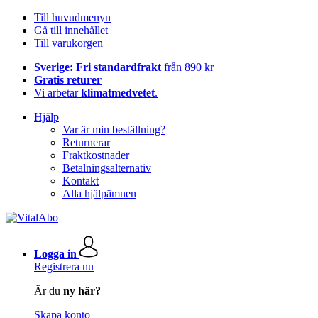
Till huvudmenyn
Gå till innehållet
Till varukorgen
Sverige: Fri standardfrakt
från 890 kr
Gratis returer
Vi arbetar
klimatmedvetet
.
Hjälp
Var är min beställning?
Returnerar
Fraktkostnader
Betalningsalternativ
Kontakt
Alla hjälpämnen
Logga in
Registrera nu
Är du
ny här?
Skapa konto