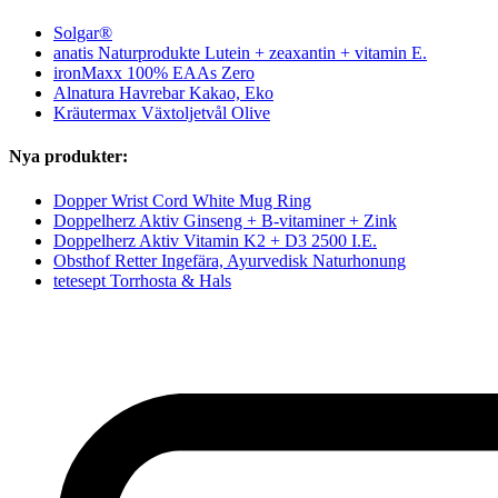
Solgar®
anatis Naturprodukte Lutein + zeaxantin + vitamin E.
ironMaxx 100% EAAs Zero
Alnatura Havrebar Kakao, Eko
Kräutermax Växtoljetvål Olive
Nya produkter:
Dopper Wrist Cord White Mug Ring
Doppelherz Aktiv Ginseng + B-vitaminer + Zink
Doppelherz Aktiv Vitamin K2 + D3 2500 I.E.
Obsthof Retter Ingefära, Ayurvedisk Naturhonung
tetesept Torrhosta & Hals