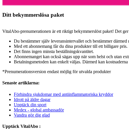
Ditt bekymmerslösa paket
VitalAbo-prenumerationen är ett riktigt bekymmerslöst paket! Det ger di
Du bestämmer själv leveransintervallet och bestämmer därmed n
Med ett abonnemang får du dina produkter till ett billigare pris.
Det finns ingen minsta beställningskvantitet.
Abonnemanget kan också sägas upp när som helst och utan extr
Betalningsmetoden kan enkelt väljas. Därmed kan kostnaderna 
*Prenumerationsversion endast möjlig för utvalda produkter
Senaste artiklarna:
Förhindra sjukdomar med antiinflammatoriska kryddor
Idrott på äldre dagar
Upptäck din sport
Medex - global ambassadör
Vandra gör dig glad
Upptäck VitalAbo :