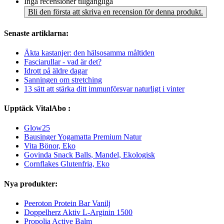
Inga recensioner tillgängliga
Bli den första att skriva en recension för denna produkt.
Senaste artiklarna:
Äkta kastanjer: den hälsosamma måltiden
Fasciarullar - vad är det?
Idrott på äldre dagar
Sanningen om stretching
13 sätt att stärka ditt immunförsvar naturligt i vinter
Upptäck VitalAbo :
Glow25
Bausinger Yogamatta Premium Natur
Vita Bönor, Eko
Govinda Snack Balls, Mandel, Ekologisk
Cornflakes Glutenfria, Eko
Nya produkter:
Peeroton Protein Bar Vanilj
Doppelherz Aktiv L-Arginin 1500
Propolia Active Balm