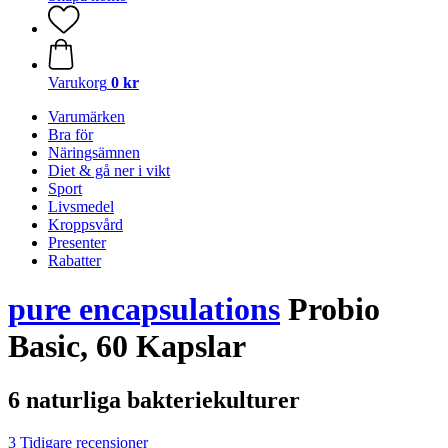
Varukorg
0 kr
Varumärken
Bra för
Näringsämnen
Diet & gå ner i vikt
Sport
Livsmedel
Kroppsvård
Presenter
Rabatter
pure encapsulations
Probio
Basic, 60 Kapslar
6 naturliga bakteriekulturer
3 Tidigare recensioner