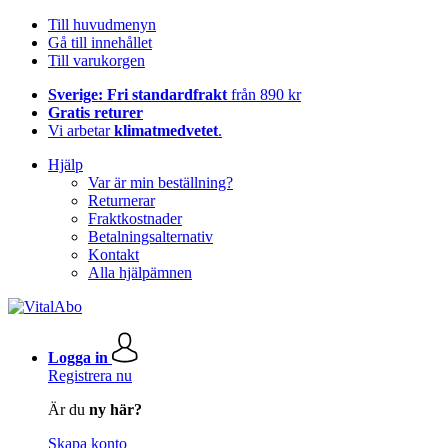
Till huvudmenyn
Gå till innehållet
Till varukorgen
Sverige: Fri standardfrakt
från 890 kr
Gratis returer
Vi arbetar
klimatmedvetet
.
Hjälp
Var är min beställning?
Returnerar
Fraktkostnader
Betalningsalternativ
Kontakt
Alla hjälpämnen
Logga in
Registrera nu
Är du
ny här?
Skapa konto