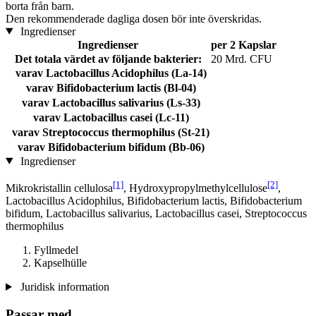
borta från barn.
Den rekommenderade dagliga dosen bör inte överskridas.
Ingredienser
Ingredienser
per 2 Kapslar
Det totala värdet av följande bakterier:
20 Mrd. CFU
varav Lactobacillus Acidophilus (La-14)
⠀
varav Bifidobacterium lactis (Bl-04)
⠀
varav Lactobacillus salivarius (Ls-33)
⠀
varav Lactobacillus casei (Lc-11)
⠀
varav Streptococcus thermophilus (St-21)
⠀
varav Bifidobacterium bifidum (Bb-06)
⠀
Ingredienser
[1]
[2]
Mikrokristallin cellulosa
, Hydroxypropylmethylcellulose
,
Lactobacillus Acidophilus, Bifidobacterium lactis, Bifidobacterium
bifidum, Lactobacillus salivarius, Lactobacillus casei, Streptococcus
thermophilus
Fyllmedel
Kapselhülle
Juridisk information
Passar med