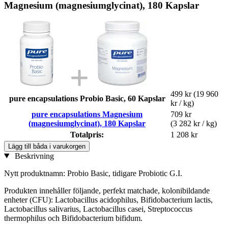
Magnesium (magnesiumglycinat), 180 Kapslar
499 kr
(19 960
pure encapsulations Probio Basic, 60 Kapslar
kr / kg)
pure encapsulations Magnesium
709 kr
(magnesiumglycinat), 180 Kapslar
(3 282 kr / kg)
Totalpris:
1 208 kr
Lägg till båda i varukorgen
Beskrivning
Nytt produktnamn: Probio Basic, tidigare Probiotic G.I.
Produkten innehåller följande, perfekt matchade, kolonibildande
enheter (CFU): Lactobacillus acidophilus, Bifidobacterium lactis,
Lactobacillus salivarius, Lactobacillus casei, Streptococcus
thermophilus och Bifidobacterium bifidum.