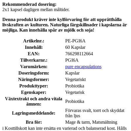
Rekommenderad dosering:
2x1 kapsel dagligen mellan måltider.
Denna produkt kräver inte kylförvaring för att upprätthålla
livskraften av kulturen. Naturliga färgskillnader i kapslarna är
möjliga. Kan innehålla spår av mjölk och soja!
Artikelnr.:
PE-PGI6A
Innehåll:
60 Kapslar
EAN:
766298112664
Tillverkarnr.:
PGI6A
Varumärken:
pure encapsulations
Doseringsform:
Kapslar
Näringsformer:
Vegetariskt
Produkttyper:
Probiotika
Egenskaper:
Vegetarisk
Växtextrakt och andra vitala
Probiotika
ämnen:
Förvaras svalt, torrt och skyddat
Lagringsmeddelande:
från ljus
Bra för:
Mage & tarm, Matsmältning
i
Kosttillskott kan inte ersätta en varierad och balanserad kost. Hålls