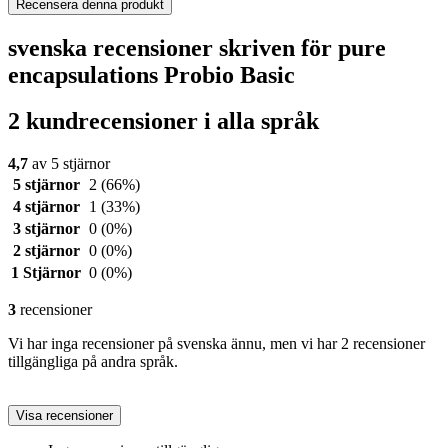
Recensera denna produkt
svenska recensioner skriven för pure
encapsulations Probio Basic
2 kundrecensioner i alla språk
4,7
av 5 stjärnor
5 stjärnor
2
(66%)
4 stjärnor
1
(33%)
3 stjärnor
0
(0%)
2 stjärnor
0
(0%)
1 Stjärnor
0
(0%)
3
recensioner
Vi har inga recensioner på svenska ännu, men vi har 2 recensioner
tillgängliga på andra språk.
Visa recensioner