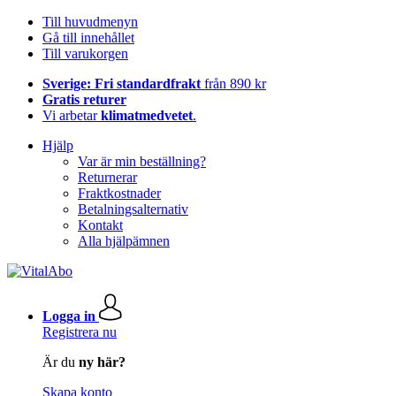
Till huvudmenyn
Gå till innehållet
Till varukorgen
Sverige: Fri standardfrakt
från 890 kr
Gratis returer
Vi arbetar
klimatmedvetet
.
Hjälp
Var är min beställning?
Returnerar
Fraktkostnader
Betalningsalternativ
Kontakt
Alla hjälpämnen
Logga in
Registrera nu
Är du
ny här?
Skapa konto