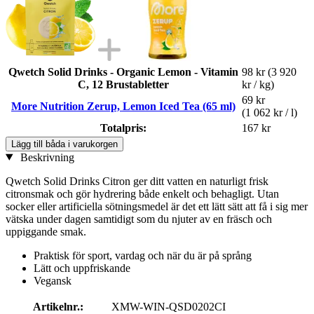
Qwetch Solid Drinks - Organic Lemon - Vitamin
98 kr
(3 920
C, 12 Brustabletter
kr / kg)
69 kr
More Nutrition Zerup, Lemon Iced Tea (65 ml)
(1 062 kr / l)
Totalpris:
167 kr
Lägg till båda i varukorgen
Beskrivning
Qwetch Solid Drinks Citron ger ditt vatten en naturligt frisk
citronsmak och gör hydrering både enkelt och behagligt. Utan
socker eller artificiella sötningsmedel är det ett lätt sätt att få i sig mer
vätska under dagen samtidigt som du njuter av en fräsch och
uppiggande smak.
Praktisk för sport, vardag och när du är på språng
Lätt och uppfriskande
Vegansk
Artikelnr.:
XMW-WIN-QSD0202CI