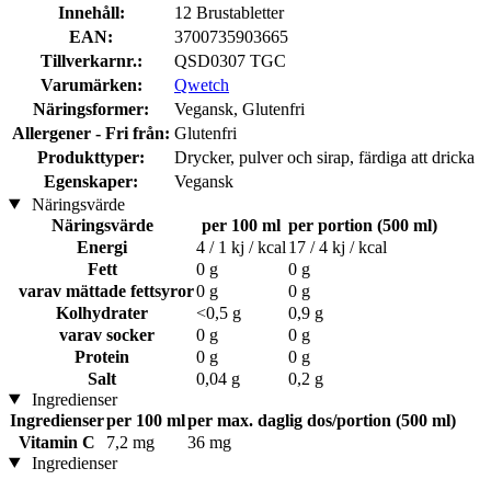
Innehåll:
12 Brustabletter
EAN:
3700735903665
Tillverkarnr.:
QSD0307 TGC
Varumärken:
Qwetch
Näringsformer:
Vegansk, Glutenfri
Allergener - Fri från:
Glutenfri
Produkttyper:
Drycker, pulver och sirap, färdiga att dricka
Egenskaper:
Vegansk
Näringsvärde
Näringsvärde
per 100 ml
per portion (500 ml)
Energi
4 / 1 kj / kcal
17 / 4 kj / kcal
Fett
0 g
0 g
varav mättade fettsyror
0 g
0 g
Kolhydrater
<0,5 g
0,9 g
varav socker
0 g
0 g
Protein
0 g
0 g
Salt
0,04 g
0,2 g
Ingredienser
Ingredienser
per 100 ml
per max. daglig dos/portion (500 ml)
Vitamin C
7,2 mg
36 mg
Ingredienser