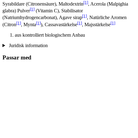
[1]
Syrabildare (Citronensäure), Maltodextrin
, Acerola (Malpighia
[1]
glabra) Pulver
(Vitamin C), Stabilisator
[1]
(Natriumhydrogencarbonat), Agave sirap
, Natürliche Aromen
[1]
[1]
[1]
[1]
(Citron
, Mynta
), Cassavastärkelse
, Majsstärkelse
aus kontrolliert biologischem Anbau
Juridisk information
Passar med