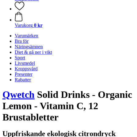
Varukorg
0 kr
Varumärken
Bra för
Näringsämnen
Diet & gå ner i vikt
Sport
Livsmedel
Kroppsvård
Presenter
Rabatter
Qwetch
Solid Drinks - Organic
Lemon - Vitamin C, 12
Brustabletter
Uppfriskande ekologisk citrondryck