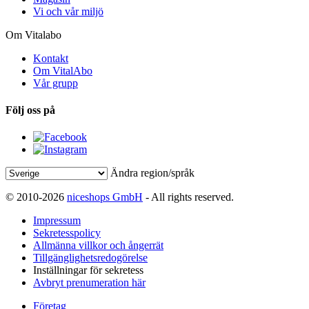
Vi och vår miljö
Om Vitalabo
Kontakt
Om VitalAbo
Vår grupp
Följ oss på
Ändra region/språk
© 2010-2026
niceshops GmbH
- All rights reserved.
Impressum
Sekretesspolicy
Allmänna villkor och ångerrät
Tillgänglighetsredogörelse
Inställningar för sekretess
Avbryt prenumeration här
Företag