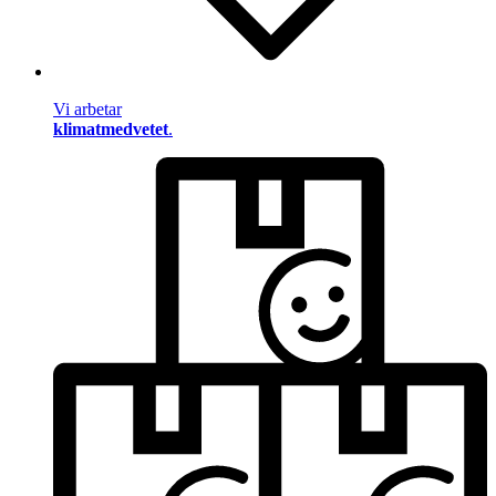
Vi arbetar
klimatmedvetet
.