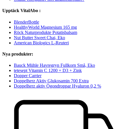
Upptäck VitalAbo :
BlenderBottle
HealthyWorld Magnesium 165 mg
Röck Naturprodukte Potatisbalsam
Nut Butter Sweet Chai, Eko
American Biologics L-Reuteri
Nya produkter:
Bauck Mühle Havregryn Fullkorn Små, Eko
tetesept Vitamin C 1200 + D3 + Zink
Dopper Carrier
Doppelherz Aktiv Glukosamin 700 Extra
Doppelherz aktiv Ögondroppar Hyaluron 0,2 %