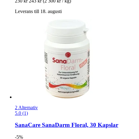
230 kr
243 kr
(2 300 kr / kg)
Leverans till 18. augusti
2 Alternativ
5.0 (1)
SanaCare
SanaDarm Floral, 30 Kapslar
-5%