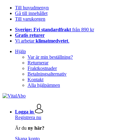
Till huvudmenyn
Gå till innehållet
Till varukorgen
Sverige: Fri standardfrakt
från 890 kr
Gratis returer
Vi arbetar
klimatmedvetet
.
Hjälp
Var är min beställning?
Returnerar
Fraktkostnader
Betalningsalternativ
Kontakt
Alla hjälpämnen
Logga in
Registrera nu
Är du
ny här?
Skapa konto