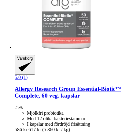
Varukorg
5.0 (1)
Allergy Research Group
Essential-​Biotic™
Complete, 60 veg. kapslar
-5%
Mjölkfri probiotika
Med 12 olika bakteriestammar
I kapslar med fördröjd frisättning
586 kr
617 kr
(5 860 kr / kg)