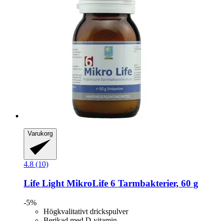
Varukorg
4.8 (10)
Life Light
MikroLife 6 Tarmbakterier, 60 g
-5%
Högkvalitativt drickspulver
Berikad med D-vitamin.