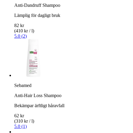
Anti-Dandruff Shampoo
Lämplig för dagligt bruk
82 kr
(410 kr / l)
5.0 (2)
Sebamed
Anti-Hair Loss Shampoo
Bekämpar ärftligt håravfall
62 kr
(310 kr / l)
5.0 (1)