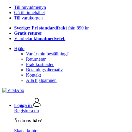
Till huvudmenyn
Gå till innehållet
Till varukorgen
Sverige: Fri standardfrakt
från 890 kr
Gratis returer
Vi arbetar
klimatmedvetet
.
Hjälp
Var är min beställning?
Returnerar
Fraktkostnader
Betalningsalternativ
Kontakt
Alla hjälpämnen
Logga in
Registrera nu
Är du
ny här?
Skapa konto