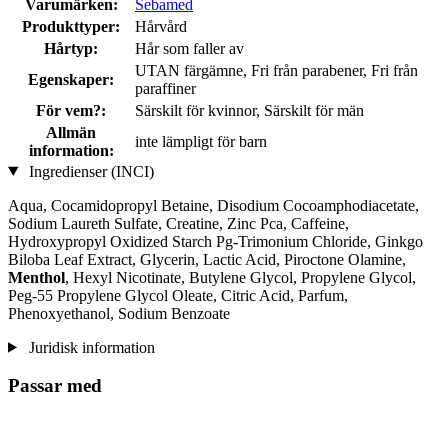
Varumärken:
Sebamed
Produkttyper:
Hårvård
Hårtyp:
Hår som faller av
UTAN färgämne, Fri från parabener, Fri från
Egenskaper:
paraffiner
För vem?:
Särskilt för kvinnor, Särskilt för män
Allmän
inte lämpligt för barn
information:
Ingredienser (INCI)
Aqua, Cocamidopropyl Betaine, Disodium Cocoamphodiacetate,
Sodium Laureth Sulfate, Creatine, Zinc Pca, Caffeine,
Hydroxypropyl Oxidized Starch Pg-Trimonium Chloride, Ginkgo
Biloba Leaf Extract, Glycerin, Lactic Acid, Piroctone Olamine,
Menthol
, Hexyl Nicotinate, Butylene Glycol, Propylene Glycol,
Peg-55 Propylene Glycol Oleate, Citric Acid, Parfum,
Phenoxyethanol, Sodium Benzoate
Juridisk information
Passar med