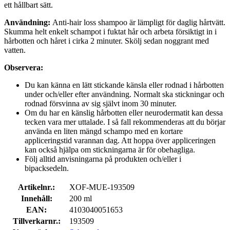
ett hållbart sätt.
Användning:
Anti-hair loss shampoo är lämpligt för daglig hårtvätt.
Skumma helt enkelt schampot i fuktat hår och arbeta försiktigt in i
hårbotten och håret i cirka 2 minuter. Skölj sedan noggrant med
vatten.
Observera:
Du kan känna en lätt stickande känsla eller rodnad i hårbotten
under och/eller efter användning. Normalt ska stickningar och
rodnad försvinna av sig självt inom 30 minuter.
Om du har en känslig hårbotten eller neurodermatit kan dessa
tecken vara mer uttalade. I så fall rekommenderas att du börjar
använda en liten mängd schampo med en kortare
appliceringstid varannan dag. Att hoppa över appliceringen
kan också hjälpa om stickningarna är för obehagliga.
Följ alltid anvisningarna på produkten och/eller i
bipacksedeln.
Artikelnr.:
XOF-MUE-193509
Innehåll:
200 ml
EAN:
4103040051653
Tillverkarnr.:
193509