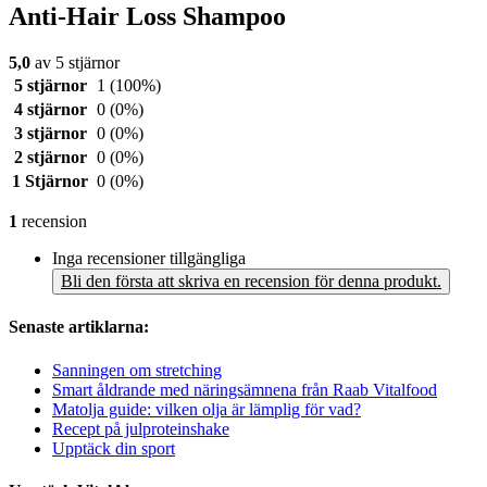
Anti-Hair Loss Shampoo
5,0
av 5 stjärnor
5 stjärnor
1
(100%)
4 stjärnor
0
(0%)
3 stjärnor
0
(0%)
2 stjärnor
0
(0%)
1 Stjärnor
0
(0%)
1
recension
Inga recensioner tillgängliga
Bli den första att skriva en recension för denna produkt.
Senaste artiklarna:
Sanningen om stretching
Smart åldrande med näringsämnena från Raab Vitalfood
Matolja guide: vilken olja är lämplig för vad?
Recept på julproteinshake
Upptäck din sport