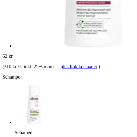
62 kr
(
310 kr / l
, inkl. 25% moms.
-
plus fraktkostnader
)
Schampo:
Sebamed