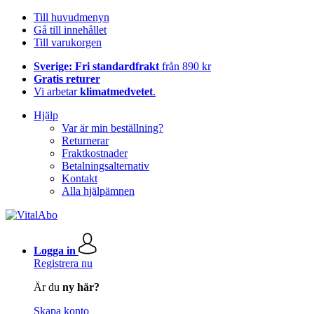
Till huvudmenyn
Gå till innehållet
Till varukorgen
Sverige: Fri standardfrakt
från 890 kr
Gratis returer
Vi arbetar
klimatmedvetet
.
Hjälp
Var är min beställning?
Returnerar
Fraktkostnader
Betalningsalternativ
Kontakt
Alla hjälpämnen
Logga in
Registrera nu
Är du
ny här?
Skapa konto