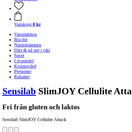
Varukorg
0 kr
Varumärken
Bra för
Näringsämnen
Diet & gå ner i vikt
Sport
Livsmedel
Kroppsvård
Presenter
Rabatter
Sensilab
SlimJOY Cellulite Att
Fri från gluten och laktos
Sensilab SlimJOY Cellulite Attack