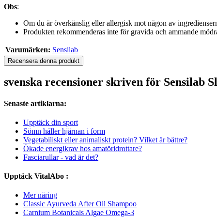
Obs
:
Om du är överkänslig eller allergisk mot någon av ingredienser
Produkten rekommenderas inte för gravida och ammande mödra
Varumärken:
Sensilab
Recensera denna produkt
svenska recensioner skriven för Sensilab 
Senaste artiklarna:
Upptäck din sport
Sömn håller hjärnan i form
Vegetabiliskt eller animaliskt protein? Vilket är bättre?
Ökade energikrav hos amatöridrottare?
Fasciarullar - vad är det?
Upptäck VitalAbo :
Mer näring
Classic Ayurveda After Oil Shampoo
Carnium Botanicals Algae Omega-3