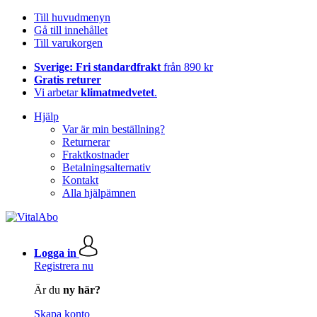
Till huvudmenyn
Gå till innehållet
Till varukorgen
Sverige: Fri standardfrakt
från 890 kr
Gratis returer
Vi arbetar
klimatmedvetet
.
Hjälp
Var är min beställning?
Returnerar
Fraktkostnader
Betalningsalternativ
Kontakt
Alla hjälpämnen
Logga in
Registrera nu
Är du
ny här?
Skapa konto