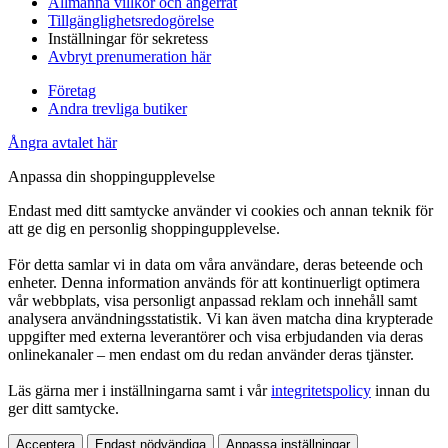
Allmänna villkor och ångerrät
Tillgänglighetsredogörelse
Inställningar för sekretess
Avbryt prenumeration här
Företag
Andra trevliga butiker
Ångra avtalet här
Anpassa din shoppingupplevelse
Endast med ditt samtycke använder vi cookies och annan teknik för
att ge dig en personlig shoppingupplevelse.
För detta samlar vi in data om våra användare, deras beteende och
enheter. Denna information används för att kontinuerligt optimera
vår webbplats, visa personligt anpassad reklam och innehåll samt
analysera användningsstatistik. Vi kan även matcha dina krypterade
uppgifter med externa leverantörer och visa erbjudanden via deras
onlinekanaler – men endast om du redan använder deras tjänster.
Läs gärna mer i inställningarna samt i vår
integritetspolicy
innan du
ger ditt samtycke.
Acceptera
Endast nödvändiga
Anpassa inställningar