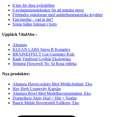
8 tips för dina nyårslöften
6 avslappningstekniker för att minska stress
Förhindra sjukdomar med antiinflammatoriska kryddor
Fasciarullar - vad är det?
Sömn håller hjärnan i form
Upptäck VitalAbo :
Alnatura
KLEAN LABS Stress B Komplex
BRAINEFFECT Gut Gummies Kids
Raab Vitalfood Gojibär Ekologiska
Helping Flowers® Nr. 34 Rosa rölleka
Nya produkter:
Alnatura Havrecookies Med Mjölkchoklad, Eko
Hay Herb Longevity Kapslar
Alnatura Bowl Med Medelhavsinspiration, Eko
Doppelherz Aktiv Hud + Hår + Naglar
Bauck Mühle Bovetemjöl Fullkorn, Eko