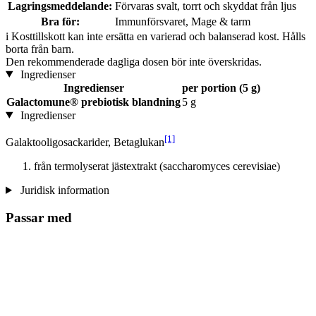
Lagringsmeddelande:
Förvaras svalt, torrt och skyddat från ljus
Bra för:
Immunförsvaret, Mage & tarm
i
Kosttillskott kan inte ersätta en varierad och balanserad kost. Hålls
borta från barn.
Den rekommenderade dagliga dosen bör inte överskridas.
Ingredienser
Ingredienser
per portion (5 g)
Galactomune® prebiotisk blandning
5 g
Ingredienser
[1]
Galaktooligosackarider, Betaglukan
från termolyserat jästextrakt (saccharomyces cerevisiae)
Juridisk information
Passar med