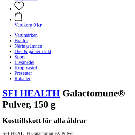
Varukorg
0 kr
Varumärken
Bra för
Näringsämnen
Diet & gå ner i vikt
Sport
Livsmedel
Kroppsvård
Presenter
Rabatter
SFI HEALTH
Galactomune®
Pulver, 150 g
Kosttillskott för alla åldrar
SFI HEALTH Galactomune® Pulver