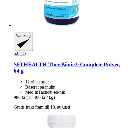
Varukorg
5.0 (1)
SFI HEALTH
Ther-​Biotic® Complete Pulver,
64 g
12 olika arter
Baserat på inulin
Med InTactic®-teknik
986 kr
(15 406 kr / kg)
Gratis frakt fram till 18. augusti