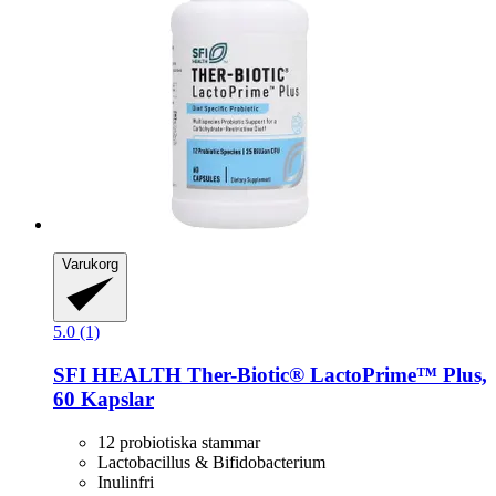
Varukorg
5.0 (1)
SFI HEALTH
Ther-​Biotic® LactoPrime™ Plus,
60 Kapslar
12 probiotiska stammar
Lactobacillus & Bifidobacterium
Inulinfri