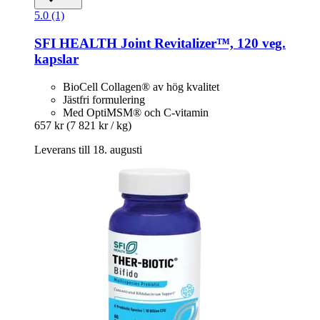
5.0 (1)
SFI HEALTH
Joint Revitalizer™, 120 veg.
kapslar
BioCell Collagen® av hög kvalitet
Jästfri formulering
Med OptiMSM® och C-vitamin
657 kr
(7 821 kr / kg)
Leverans till 18. augusti