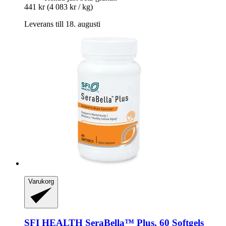
441 kr
(4 083 kr / kg)
Leverans till 18. augusti
Varukorg
SFI HEALTH
SeraBella™ Plus, 60 Softgels