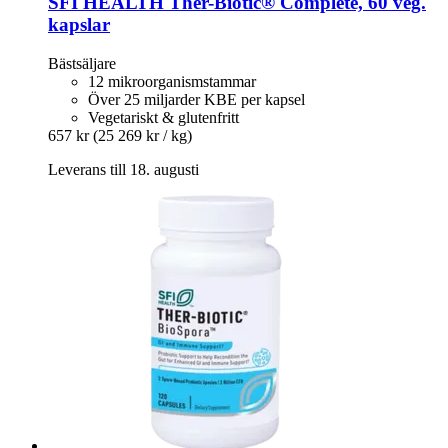
SFI HEALTH
Ther-​Biotic® Complete, 60 veg.
kapslar
Bästsäljare
12 mikroorganismstammar
Över 25 miljarder KBE per kapsel
Vegetariskt & glutenfritt
657 kr
(25 269 kr / kg)
Leverans till 18. augusti