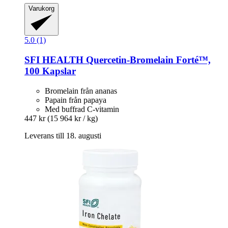
Varukorg
5.0 (1)
SFI HEALTH
Quercetin-​Bromelain Forté™,
100 Kapslar
Bromelain från ananas
Papain från papaya
Med buffrad C-vitamin
447 kr
(15 964 kr / kg)
Leverans till 18. augusti