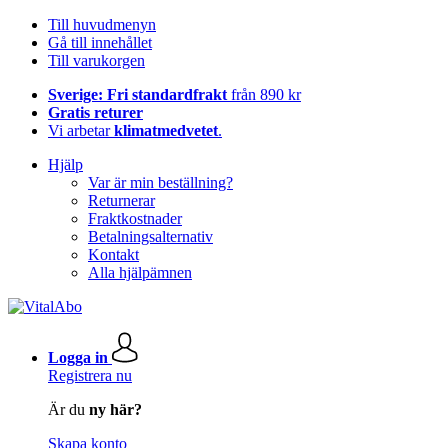
Till huvudmenyn
Gå till innehållet
Till varukorgen
Sverige: Fri standardfrakt
från 890 kr
Gratis returer
Vi arbetar
klimatmedvetet
.
Hjälp
Var är min beställning?
Returnerar
Fraktkostnader
Betalningsalternativ
Kontakt
Alla hjälpämnen
Logga in
Registrera nu
Är du
ny här?
Skapa konto