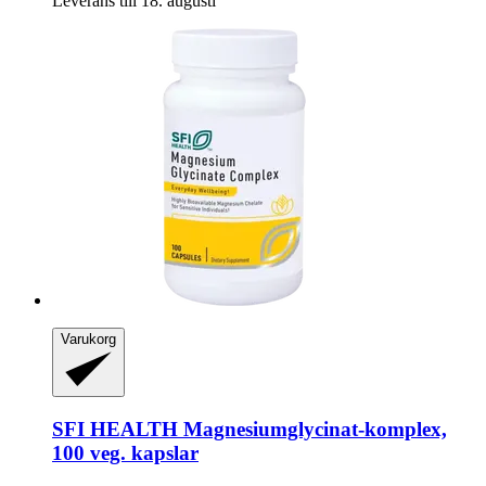
Leverans till 18. augusti
Varukorg
SFI HEALTH
Magnesiumglycinat-​komplex,
100 veg. kapslar