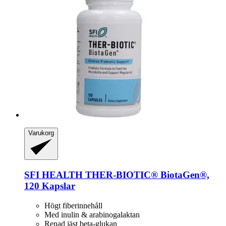
Varukorg
SFI HEALTH
THER-​BIOTIC® BiotaGen®,
120 Kapslar
Högt fiberinnehåll
Med inulin & arabinogalaktan
Renad jäst beta-glukan